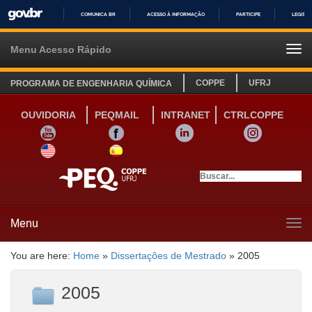
COMUNICA BR
ACESSO À INFORMAÇÃO
PARTICIPE
LEGISL
IR
PARA
Menu Acesso Rápido
Tog
O
navi
CONTEÚDO
COPPE
UFRJ
PROGRAMA DE ENGENHARIA QUÍMICA
OUVIDORIA
PEQMAIL
INTRANET
CTRLCOPPE
YOUTUBE
FACEBOOK
LINKEDIN
INSTAGRAM
SITE INGLÊS
LINK SITE ESPANHOL
Menu
Tog
navi
You are here:
Home
»
Dissertações de Mestrado
»
2005
2005