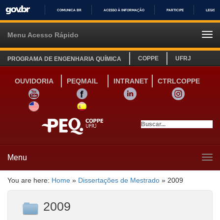
COMUNICA BR
ACESSO À INFORMAÇÃO
PARTICIPE
LEGISL
IR
PARA
Menu Acesso Rápido
Tog
O
navi
CONTEÚDO
COPPE
UFRJ
PROGRAMA DE ENGENHARIA QUÍMICA
OUVIDORIA
PEQMAIL
INTRANET
CTRLCOPPE
YOUTUBE
FACEBOOK
LINKEDIN
INSTAGRAM
SITE INGLÊS
LINK SITE ESPANHOL
Menu
Tog
navi
You are here:
Home
»
Dissertações de Mestrado
»
2009
2009