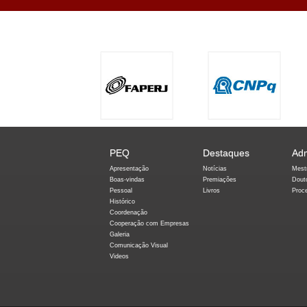
PEQ
Destaques
Ad
Apresentação
Notícias
Mest
Boas-vindas
Premiações
Dout
Pessoal
Livros
Proc
Histórico
Coordenação
Cooperação com Empresas
Galeria
Comunicação Visual
Videos