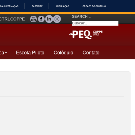
O À INFORMAÇÃO
PARTICIPE
LEGISLAÇÃO
ÓRGÃOS DO GOVERNO
SEARCH ...
YOUTUBE
FACEBOOK
LINKEDIN
INSTAGRAM
CTRLCOPPE
ca
Escola Piloto
Colóquio
Contato