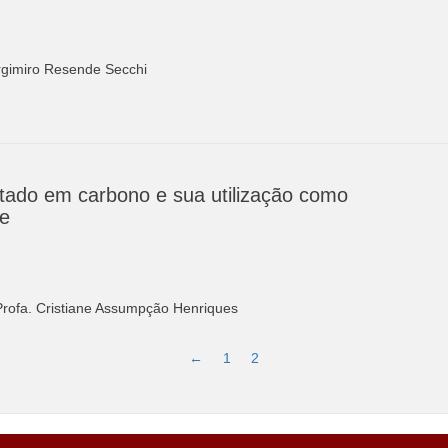
Argimiro Resende Secchi
tado em carbono e sua utilização como
se
e Profa. Cristiane Assumpção Henriques
←
1
2