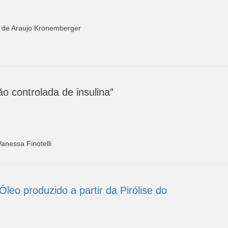
co de Araujo Kronemberger
o controlada de insulina”
Vanessa Finotelli
leo produzido a partir da Pirólise do