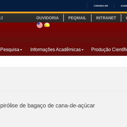
COMUNICA BR
ACESS
IR
RJ
OUVIDORIA
PEQMAIL
INTRANET
PARA
O
SITE INGLÊS
LINK SITE ESPANHOL
CONTEÚDO
Pesquisa
Informações Acadêmicas
Produção Científi
pirólise de bagaço de cana-de-açúcar