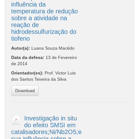
influência da
temperatura de redução
sobre a atividade na
reação de
hidrodessulfurização do
tiofeno
Autor(a):
Luana Souza Macêdo
Data da defesa:
13 de Fevereiro
de 2014
Orientador(es):
Prof. Victor Luis
dos Santos Teixeira da Silva
Download
Investigação in situ
do efeito SMSI em
catalisadores;Ni/Nb2O5;e
sua influência sobre a