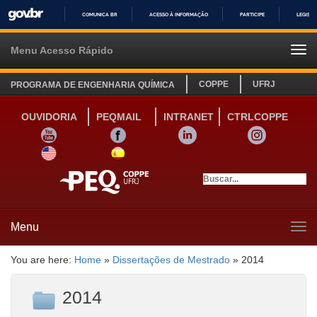
COMUNICA BR
ACESSO À INFORMAÇÃO
PARTICIPE
LEGISL
IR
PARA
Menu Acesso Rápido
Tog
O
navi
CONTEÚDO
COPPE
UFRJ
PROGRAMA DE ENGENHARIA QUÍMICA
OUVIDORIA
PEQMAIL
INTRANET
CTRLCOPPE
YOUTUBE
FACEBOOK
LINKEDIN
INSTAGRAM
SITE INGLÊS
LINK SITE ESPANHOL
Menu
Tog
navi
You are here:
Home
»
Dissertações de Mestrado
»
2014
2014