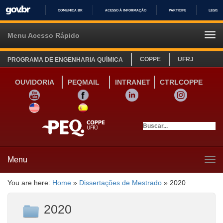
COMUNICA BR
ACESSO À INFORMAÇÃO
PARTICIPE
LEGISL
IR
PARA
Menu Acesso Rápido
Tog
O
navi
CONTEÚDO
COPPE
UFRJ
PROGRAMA DE ENGENHARIA QUÍMICA
OUVIDORIA
PEQMAIL
INTRANET
CTRLCOPPE
YOUTUBE
FACEBOOK
LINKEDIN
INSTAGRAM
SITE INGLÊS
LINK SITE ESPANHOL
Menu
Tog
navi
You are here:
Home
»
Dissertações de Mestrado
»
2020
2020