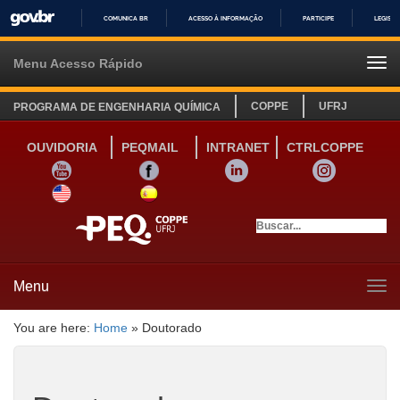
COMUNICA BR
ACESSO À INFORMAÇÃO
PARTICIPE
LEGISL
IR
PARA
Menu Acesso Rápido
Tog
O
navi
CONTEÚDO
COPPE
UFRJ
PROGRAMA DE ENGENHARIA QUÍMICA
OUVIDORIA
PEQMAIL
INTRANET
CTRLCOPPE
YOUTUBE
FACEBOOK
LINKEDIN
INSTAGRAM
SITE INGLÊS
LINK SITE ESPANHOL
Menu
Tog
navi
You are here:
Home
»
Doutorado