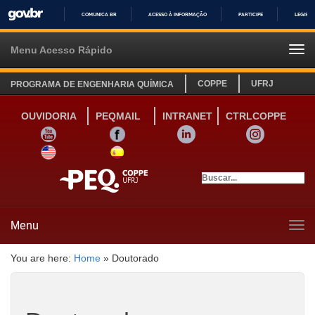
COMUNICA BR
ACESSO À INFORMAÇÃO
PARTICIPE
LEGISL
IR
PARA
Menu Acesso Rápido
Tog
O
navi
CONTEÚDO
COPPE
UFRJ
PROGRAMA DE ENGENHARIA QUÍMICA
OUVIDORIA
PEQMAIL
INTRANET
CTRLCOPPE
YOUTUBE
FACEBOOK
LINKEDIN
INSTAGRAM
SITE INGLÊS
LINK SITE ESPANHOL
Menu
Tog
navi
You are here:
Home
»
Doutorado