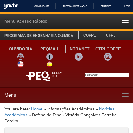
COMUNICA BR
ACESSO À INFORMAÇÃO
PARTICIPE
LEGISL
IR
PARA
Menu Acesso Rápido
Tog
O
navi
CONTEÚDO
COPPE
UFRJ
PROGRAMA DE ENGENHARIA QUÍMICA
OUVIDORIA
PEQMAIL
INTRANET
CTRLCOPPE
YOUTUBE
FACEBOOK
LINKEDIN
INSTAGRAM
SITE INGLÊS
LINK SITE ESPANHOL
Menu
Tog
navi
You are here:
Home
»
Informações Acadêmicas
»
Notícias
Acadêmicas
»
Defesa de Tese - Victória Gonçalves Ferreira
Pereira