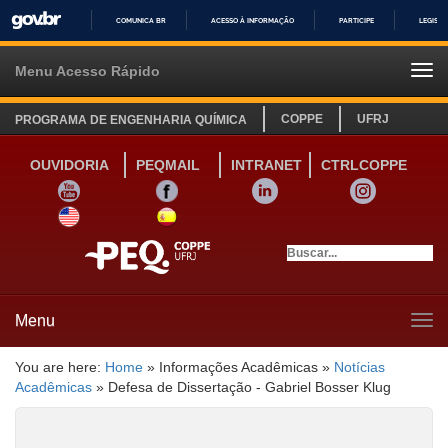
COMUNICA BR
ACESSO À INFORMAÇÃO
PARTICIPE
LEGISL
IR
PARA
Menu Acesso Rápido
Tog
O
navi
CONTEÚDO
COPPE
UFRJ
PROGRAMA DE ENGENHARIA QUÍMICA
OUVIDORIA
PEQMAIL
INTRANET
CTRLCOPPE
YOUTUBE
FACEBOOK
LINKEDIN
INSTAGRAM
SITE INGLÊS
LINK SITE ESPANHOL
Menu
Tog
navi
You are here:
Home
»
Informações Acadêmicas
»
Notícias
Acadêmicas
»
Defesa de Dissertação - Gabriel Bosser Klug