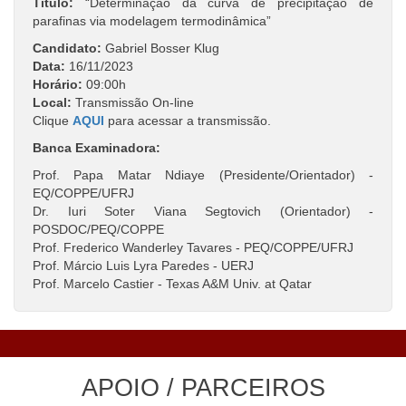
Título:
“Determinação da curva de precipitação de
parafinas via modelagem termodinâmica”
Candidato:
Gabriel Bosser Klug
Data:
16/11/2023
Horário:
09:00h
Local:
Transmissão On-line
Clique
AQUI
para acessar a transmissão.
Banca Examinadora:
Prof. Papa Matar Ndiaye (Presidente/Orientador) -
EQ/COPPE/UFRJ
Dr. Iuri Soter Viana Segtovich (Orientador) -
POSDOC/PEQ/COPPE
Prof. Frederico Wanderley Tavares - PEQ/COPPE/UFRJ
Prof. Márcio Luis Lyra Paredes - UERJ
Prof. Marcelo Castier - Texas A&M Univ. at Qatar
APOIO / PARCEIROS