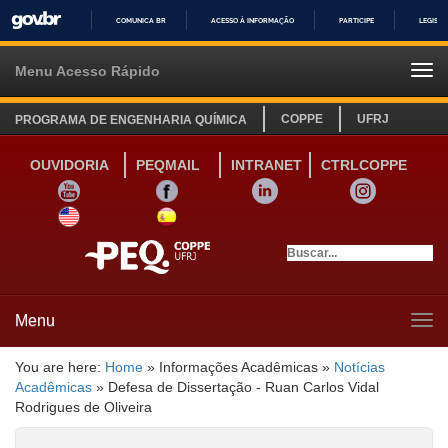
COMUNICA BR
ACESSO À INFORMAÇÃO
PARTICIPE
LEGISL
IR
PARA
Menu Acesso Rápido
Tog
O
navi
CONTEÚDO
COPPE
UFRJ
PROGRAMA DE ENGENHARIA QUÍMICA
OUVIDORIA
PEQMAIL
INTRANET
CTRLCOPPE
YOUTUBE
FACEBOOK
LINKEDIN
INSTAGRAM
SITE INGLÊS
LINK SITE ESPANHOL
Menu
Tog
navi
You are here:
Home
»
Informações Acadêmicas
»
Notícias
Acadêmicas
»
Defesa de Dissertação - Ruan Carlos Vidal
Rodrigues de Oliveira