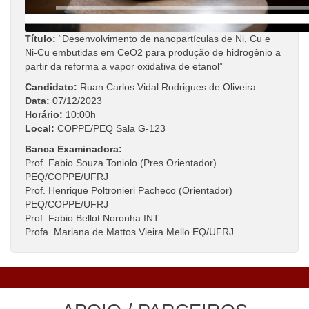
Título:
“Desenvolvimento de nanopartículas de Ni, Cu e
Ni-Cu embutidas em CeO2 para produção de hidrogênio a
partir da reforma a vapor oxidativa de etanol”
Candidato:
Ruan Carlos Vidal Rodrigues de Oliveira
Data:
07/12/2023
Horário:
10:00h
Local:
COPPE/PEQ Sala G-123
Banca Examinadora:
Prof. Fabio Souza Toniolo (Pres.Orientador)
PEQ/COPPE/UFRJ
Prof. Henrique Poltronieri Pacheco (Orientador)
PEQ/COPPE/UFRJ
Prof. Fabio Bellot Noronha INT
Profa. Mariana de Mattos Vieira Mello EQ/UFRJ