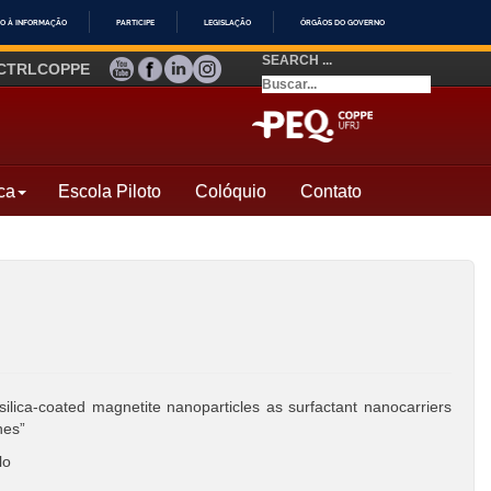
O À INFORMAÇÃO
PARTICIPE
LEGISLAÇÃO
ÓRGÃOS DO GOVERNO
SEARCH ...
YOUTUBE
FACEBOOK
LINKEDIN
INSTAGRAM
CTRLCOPPE
ca
Escola Piloto
Colóquio
Contato
ilica-coated magnetite nanoparticles as surfactant nanocarriers
nes”
lo