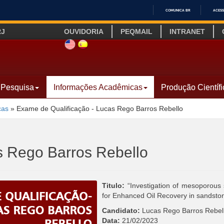
COMUNICA BR
ACESS
IR
RJ
OUVIDORIA
PEQMAIL
INTRANET
PARA
O
SITE INGLÊS
LINK SITE ESPANHOL
CONTEÚDO
Pesquisa
Informações Acadêmicas
Produção Científi
cas
»
Exame de Qualificação - Lucas Rego Barros Rebello
s Rego Barros Rebello
Titulo:
“Investigation of mesoporous s
for Enhanced Oil Recovery in sandsto
Candidato:
Lucas Rego Barros Rebel
Data:
21/02/2023