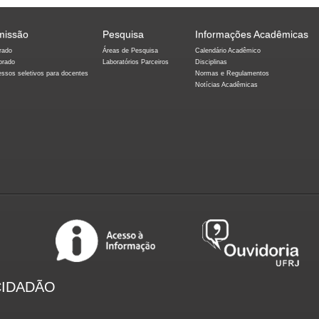
missão
Pesquisa
Informações Acadêmicas
rado
Áreas de Pesquisa
Calendário Acadêmico
orado
Laboratórios Parceiros
Disciplinas
essos seletivos para docentes
Normas e Regulamentos
Notícias Acadêmicas
CIDADÃO