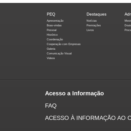
PEQ
Destaques
Ad
Apresentação
Notícias
Mest
Boas-vindas
Premiações
Dout
Pessoal
Livros
Proc
Histórico
Coordenação
Cooperação com Empresas
Galeria
Comunicação Visual
Videos
Acesso a Informação
FAQ
ACESSO À INFORMAÇÃO AO 