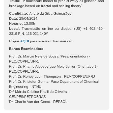
Titulo:
“A multiscale model to predict waxy oil gelation and
breakage based on fractal and scaling theory”
Candidato:
Andre da Silva Guimarães
Data:
29/04/2024
Horário:
13:00h
Local:
Trasmissão on-line ou disque: ‪(US) +1 402-410-
2319‬ PIN: ‪116 021 140‬#‬‬‬‬
Clique
AQUI
para acessar transmissão.
Banca Examinadora:
Prof. Dr. Márcio Nele de Sousa (Pres. orientador) -
PEQ/COPPE/UFRJ
Prof. Dr. Priamo Albuquerque Melo Junior (Orientador) -
PEQ/COPPE/UFRJ
Prof. Dr. Roney Leon Thompson - PEM/COPPE/UFRJ
Prof. Dr. Kristofer Gunnar Paso Department of Chemical
Engineering - NTNU
Drª Márcia Cristina Khalil de Oliveira -
CENPES/PETROBRAS
Dr. Charlie Van der Geest - REPSOL