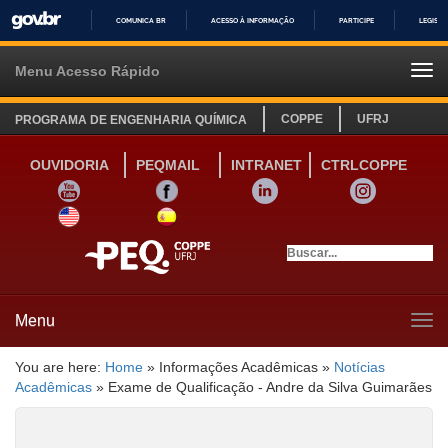
COMUNICA BR
ACESSO À INFORMAÇÃO
PARTICIPE
LEGISL
IR
PARA
Menu Acesso Rápido
Tog
O
navi
CONTEÚDO
COPPE
UFRJ
PROGRAMA DE ENGENHARIA QUÍMICA
OUVIDORIA
PEQMAIL
INTRANET
CTRLCOPPE
YOUTUBE
FACEBOOK
LINKEDIN
INSTAGRAM
SITE INGLÊS
LINK SITE ESPANHOL
Menu
Tog
navi
You are here:
Home
»
Informações Acadêmicas
»
Notícias
Acadêmicas
»
Exame de Qualificação - Andre da Silva Guimarães