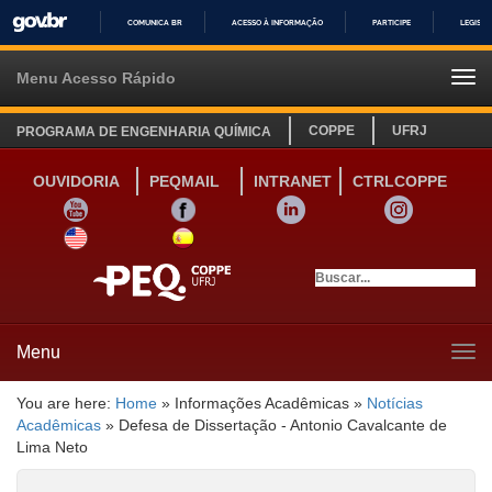
COMUNICA BR
ACESSO À INFORMAÇÃO
PARTICIPE
LEGISL
IR
PARA
Menu Acesso Rápido
Tog
O
navi
CONTEÚDO
COPPE
UFRJ
PROGRAMA DE ENGENHARIA QUÍMICA
OUVIDORIA
PEQMAIL
INTRANET
CTRLCOPPE
YOUTUBE
FACEBOOK
LINKEDIN
INSTAGRAM
SITE INGLÊS
LINK SITE ESPANHOL
Menu
Tog
navi
You are here:
Home
»
Informações Acadêmicas
»
Notícias
Acadêmicas
»
Defesa de Dissertação - Antonio Cavalcante de
Lima Neto