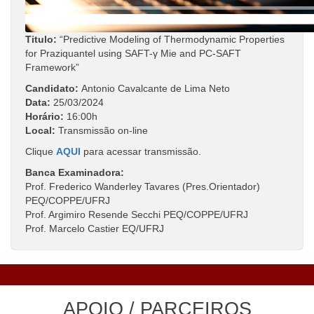
Titulo:
“Predictive Modeling of Thermodynamic Properties
for Praziquantel using SAFT-γ Mie and PC-SAFT
Framework”
Candidato:
Antonio Cavalcante de Lima Neto
Data:
25/03/2024
Horário:
16:00h
Local:
Transmissão on-line
Clique
AQUI
para acessar transmissão.
Banca Examinadora:
Prof. Frederico Wanderley Tavares (Pres.Orientador)
PEQ/COPPE/UFRJ
Prof. Argimiro Resende Secchi PEQ/COPPE/UFRJ
Prof. Marcelo Castier EQ/UFRJ
APOIO / PARCEIROS