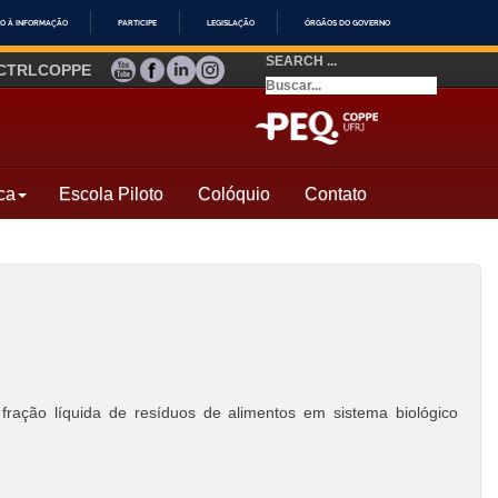
O À INFORMAÇÃO
PARTICIPE
LEGISLAÇÃO
ÓRGÃOS DO GOVERNO
SEARCH ...
YOUTUBE
FACEBOOK
LINKEDIN
INSTAGRAM
CTRLCOPPE
ca
Escola Piloto
Colóquio
Contato
fração líquida de resíduos de alimentos em sistema biológico