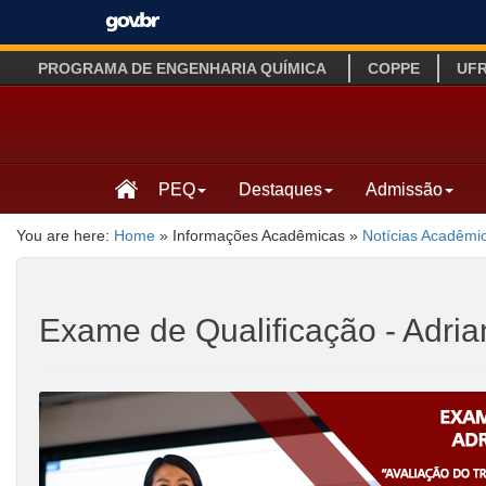
PROGRAMA DE ENGENHARIA QUÍMICA
COPPE
UF
PEQ
Destaques
Admissão
You are here:
Home
»
Informações Acadêmicas
»
Notícias Acadêmi
Exame de Qualificação - Adri