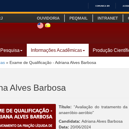
COMUNICA BR
ACESS
IR
RJ
OUVIDORIA
PEQMAIL
INTRANET
PARA
O
SITE INGLÊS
LINK SITE ESPANHOL
CONTEÚDO
Pesquisa
Informações Acadêmicas
Produção Científi
cas
»
Exame de Qualificação - Adriana Alves Barbosa
ana Alves Barbosa
Título:
“Avaliação do tratamento da 
anaeróbio-aeróbio"
Candidata:
Adriana Alves Barbosa
Data:
20/06/2024