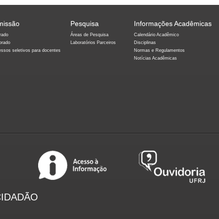
missão
Pesquisa
Informações Acadêmicas
rado
Áreas de Pesquisa
Calendário Acadêmico
orado
Laboratórios Parceiros
Disciplinas
essos seletivos para docentes
Normas e Regulamentos
Notícias Acadêmicas
CIDADÃO