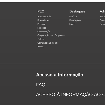
PEQ
Destaques
Ad
Apresentação
Notícias
Mest
Boas-vindas
Premiações
Dout
Pessoal
Livros
Proc
Histórico
Coordenação
Cooperação com Empresas
Galeria
Comunicação Visual
Videos
Acesso a Informação
FAQ
ACESSO À INFORMAÇÃO AO 