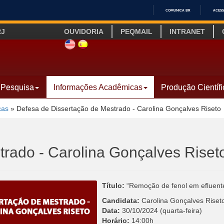
COMUNICA BR
ACESS
IR
RJ
OUVIDORIA
PEQMAIL
INTRANET
PARA
O
SITE INGLÊS
LINK SITE ESPANHOL
CONTEÚDO
Pesquisa
Informações Acadêmicas
Produção Científi
cas
»
Defesa de Dissertação de Mestrado - Carolina Gonçalves Riseto
trado - Carolina Gonçalves Riset
Título:
“Remoção de fenol em efluente
Candidata:
Carolina Gonçalves Riset
Data:
30/10/2024 (quarta-feira)
Horário:
14:00h