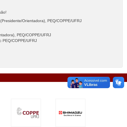
são!
ti (Presidente/Orientadora), PEQ/COPPE/UFRJ
rientadora), PEQ/COPPE/UFRJ
 Doc PEQ/COPPE/UFRJ