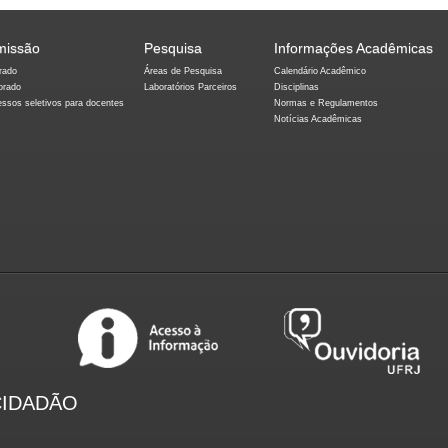
missão
Pesquisa
Informações Acadêmicas
rado
Áreas de Pesquisa
Calendário Acadêmico
orado
Laboratórios Parceiros
Disciplinas
essos seletivos para docentes
Normas e Regulamentos
Notícias Acadêmicas
CIDADÃO