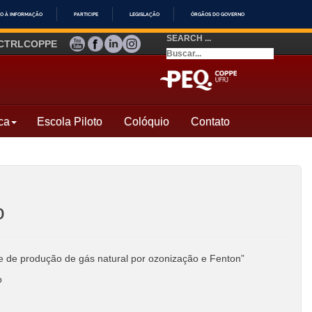
O À INFORMAÇÃO
PARTICIPE
LEGISLAÇÃO
ÓRGÃOS DO GOVERNO
SEARCH ...
YOUTUBE
FACEBOOK
LINKEDIN
INSTAGRAM
CTRLCOPPE
ca
Escola Piloto
Colóquio
Contato
o
 de produção de gás natural por ozonização e Fenton”
o