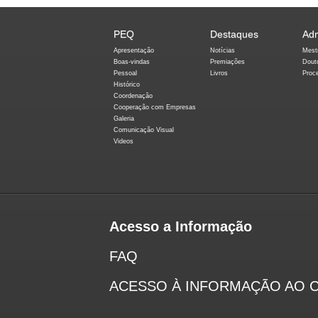
PEQ
Destaques
Ad
Apresentação
Notícias
Mest
Boas-vindas
Premiações
Dout
Pessoal
Livros
Proc
Histórico
Coordenação
Cooperação com Empresas
Galeria
Comunicação Visual
Videos
Acesso a Informação
FAQ
ACESSO À INFORMAÇÃO AO 