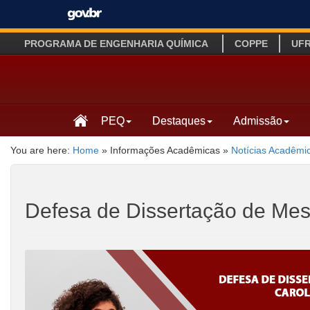
PROGRAMA DE ENGENHARIA QUÍMICA
COPPE
UF
PEQ
Destaques
Admissão
You are here:
Home
»
Informações Acadêmicas
»
Notícias Acadêmi
Defesa de Dissertação de Mes