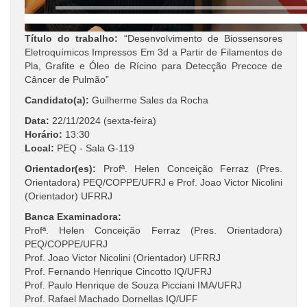
Título do trabalho:
“Desenvolvimento de Biossensores
Eletroquímicos Impressos Em 3d a Partir de Filamentos de
Pla, Grafite e Óleo de Rícino para Detecção Precoce de
Câncer de Pulmão”
Candidato(a):
Guilherme Sales da Rocha
Data:
22/11/2024 (sexta-feira)
Horário:
13:30
Local:
PEQ - Sala G-119
Orientador(es):
Profª. Helen Conceição Ferraz (Pres.
Orientadora) PEQ/COPPE/UFRJ e Prof. Joao Victor Nicolini
(Orientador) UFRRJ
Banca Examinadora:
Profª. Helen Conceição Ferraz (Pres. Orientadora)
PEQ/COPPE/UFRJ
Prof. Joao Victor Nicolini (Orientador) UFRRJ
Prof. Fernando Henrique Cincotto IQ/UFRJ
Prof. Paulo Henrique de Souza Picciani IMA/UFRJ
Prof. Rafael Machado Dornellas IQ/UFF