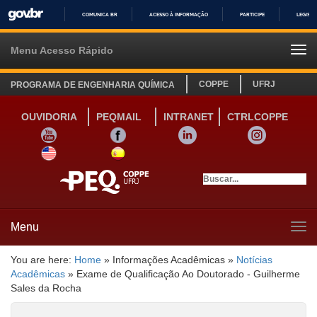
COMUNICA BR
ACESSO À INFORMAÇÃO
PARTICIPE
LEGISL
IR
PARA
Menu Acesso Rápido
Tog
O
navi
CONTEÚDO
COPPE
UFRJ
PROGRAMA DE ENGENHARIA QUÍMICA
OUVIDORIA
PEQMAIL
INTRANET
CTRLCOPPE
YOUTUBE
FACEBOOK
LINKEDIN
INSTAGRAM
SITE INGLÊS
LINK SITE ESPANHOL
Menu
Tog
navi
You are here:
Home
»
Informações Acadêmicas
»
Notícias
Acadêmicas
»
Exame de Qualificação Ao Doutorado - Guilherme
Sales da Rocha