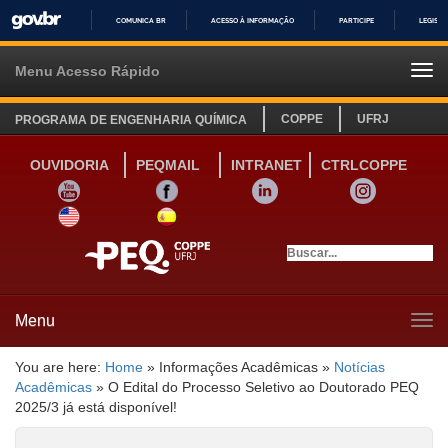
COMUNICA BR
ACESSO À INFORMAÇÃO
PARTICIPE
LEGISL
IR
PARA
Menu Acesso Rápido
Tog
O
navi
CONTEÚDO
COPPE
UFRJ
PROGRAMA DE ENGENHARIA QUÍMICA
OUVIDORIA
PEQMAIL
INTRANET
CTRLCOPPE
YOUTUBE
FACEBOOK
LINKEDIN
INSTAGRAM
SITE INGLÊS
LINK SITE ESPANHOL
Menu
Tog
navi
You are here:
Home
»
Informações Acadêmicas
»
Notícias
Acadêmicas
»
O Edital do Processo Seletivo ao Doutorado PEQ
2025/3 já está disponível!