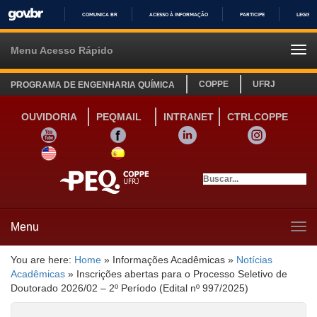
COMUNICA BR
ACESSO À INFORMAÇÃO
PARTICIPE
LEGISL
IR
PARA
Menu Acesso Rápido
Tog
O
navi
CONTEÚDO
COPPE
UFRJ
PROGRAMA DE ENGENHARIA QUÍMICA
OUVIDORIA
PEQMAIL
INTRANET
CTRLCOPPE
YOUTUBE
FACEBOOK
LINKEDIN
INSTAGRAM
SITE INGLÊS
LINK SITE ESPANHOL
Menu
Tog
navi
You are here:
Home
»
Informações Acadêmicas
»
Notícias
Acadêmicas
»
Inscrições abertas para o Processo Seletivo de
Doutorado 2026/02 – 2º Período (Edital nº 997/2025)