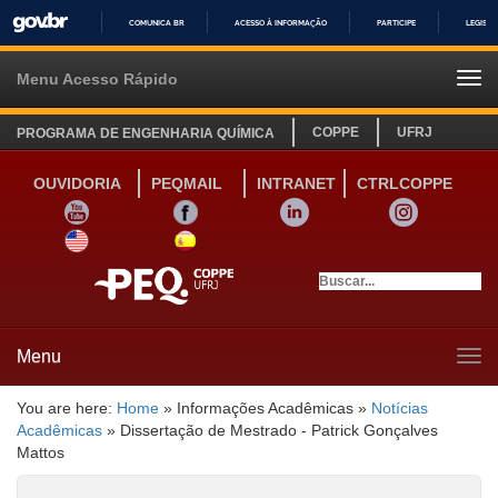
COMUNICA BR
ACESSO À INFORMAÇÃO
PARTICIPE
LEGISL
IR
PARA
Menu Acesso Rápido
Tog
O
navi
CONTEÚDO
COPPE
UFRJ
PROGRAMA DE ENGENHARIA QUÍMICA
OUVIDORIA
PEQMAIL
INTRANET
CTRLCOPPE
YOUTUBE
FACEBOOK
LINKEDIN
INSTAGRAM
SITE INGLÊS
LINK SITE ESPANHOL
Menu
Tog
navi
You are here:
Home
»
Informações Acadêmicas
»
Notícias
Acadêmicas
»
Dissertação de Mestrado - Patrick Gonçalves
Mattos