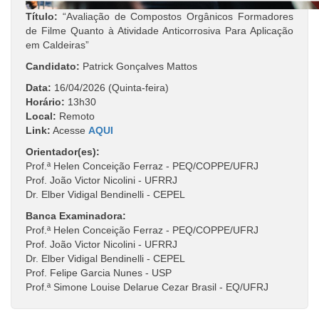
Título:
“Avaliação de Compostos Orgânicos Formadores
de Filme Quanto à Atividade Anticorrosiva Para Aplicação
em Caldeiras”
Candidato:
Patrick Gonçalves Mattos
Data:
16/04/2026 (Quinta-feira)
Horário:
13h30
Local:
Remoto
Link:
Acesse
AQUI
Orientador(es):
Prof.ª Helen Conceição Ferraz - PEQ/COPPE/UFRJ
Prof. João Victor Nicolini - UFRRJ
Dr. Elber Vidigal Bendinelli - CEPEL
Banca Examinadora:
Prof.ª Helen Conceição Ferraz - PEQ/COPPE/UFRJ
Prof. João Victor Nicolini - UFRRJ
Dr. Elber Vidigal Bendinelli - CEPEL
Prof. Felipe Garcia Nunes - USP
Prof.ª Simone Louise Delarue Cezar Brasil - EQ/UFRJ