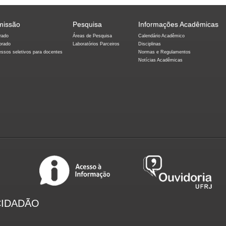
missão
Pesquisa
Informações Acadêmicas
rado
Áreas de Pesquisa
Calendário Acadêmico
orado
Laboratórios Parceiros
Disciplinas
essos seletivos para docentes
Normas e Regulamentos
Notícias Acadêmicas
CIDADÃO