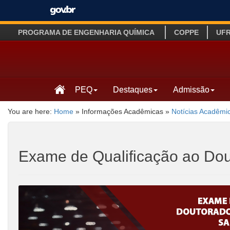
PROGRAMA DE ENGENHARIA QUÍMICA
COPPE
UF
PEQ
Destaques
Admissão
You are here:
Home
»
Informações Acadêmicas
»
Notícias Acadêmi
Exame de Qualificação ao Do