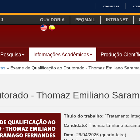
COMUNICA BR
ACESS
IR
RJ
OUVIDORIA
PEQMAIL
INTRANET
PARA
O
SITE INGLÊS
LINK SITE ESPANHOL
CONTEÚDO
Pesquisa
Informações Acadêmicas
Produção Científi
cas
»
Exame de Qualificação ao Doutorado - Thomaz Emiliano Saram
utorado - Thomaz Emiliano Sara
Título do trabalho:
“Tratamento Inte
Candidato:
Thomaz Emiliano Sarama
Data:
29/04/2026 (quarta-feira)