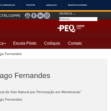
O À INFORMAÇÃO
PARTICIPE
LEGISLAÇÃO
ÓRGÃOS DO GOVERNO
SEARCH ...
YOUTUBE
FACEBOOK
LINKEDIN
INSTAGRAM
CTRLCOPPE
ca
Escola Piloto
Colóquio
Contato
ago Fernandes
mago Fernandes
gral de Gás Natural por Permeação em Membranas”
go Fernandes