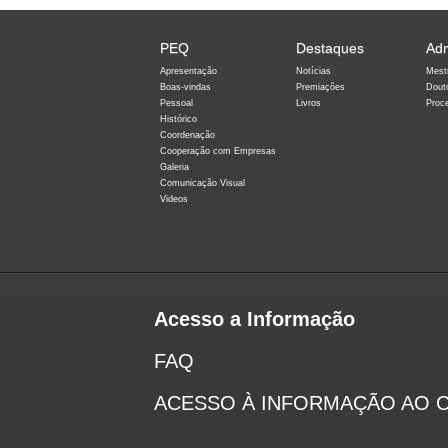
PEQ
Destaques
Ad
Apresentação
Notícias
Mest
Boas-vindas
Premiações
Dout
Pessoal
Livros
Proc
Histórico
Coordenação
Cooperação com Empresas
Galeria
Comunicação Visual
Videos
Acesso a Informação
FAQ
ACESSO À INFORMAÇÃO AO 