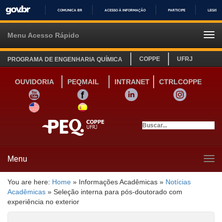
COMUNICA BR
ACESSO À INFORMAÇÃO
PARTICIPE
LEGISL
IR
PARA
Menu Acesso Rápido
Tog
O
navi
CONTEÚDO
COPPE
UFRJ
PROGRAMA DE ENGENHARIA QUÍMICA
OUVIDORIA
PEQMAIL
INTRANET
CTRLCOPPE
YOUTUBE
FACEBOOK
LINKEDIN
INSTAGRAM
SITE INGLÊS
LINK SITE ESPANHOL
Menu
Tog
navi
You are here:
Home
»
Informações Acadêmicas
»
Notícias
Acadêmicas
»
Seleção interna para pós-doutorado com
experiência no exterior