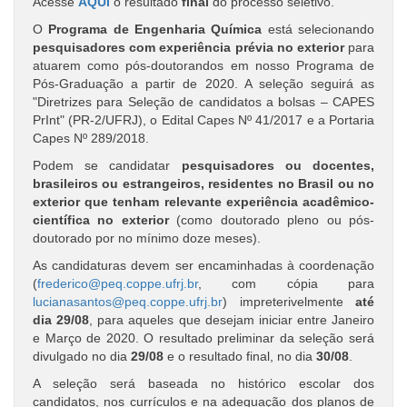
Acesse
AQUI
o resultado
final
do processo seletivo.
O
Programa de Engenharia Química
está selecionando
pesquisadores com experiência prévia no exterior
para
atuarem como pós-doutorandos em nosso Programa de
Pós-Graduação a partir de 2020. A seleção seguirá as
"Diretrizes para Seleção de candidatos a bolsas – CAPES
PrInt" (PR-2/UFRJ), o Edital Capes Nº 41/2017 e a Portaria
Capes Nº 289/2018.
Podem se candidatar
pesquisadores ou docentes,
brasileiros ou estrangeiros, residentes no Brasil ou no
exterior que tenham relevante experiência acadêmico-
científica no exterior
(como doutorado pleno ou pós-
doutorado por no mínimo doze meses).
As candidaturas devem ser encaminhadas à coordenação
(
frederico@peq.coppe.ufrj.br
, com cópia para
lucianasantos@peq.coppe.ufrj.br
) impreterivelmente
até
dia 29/08
, para aqueles que desejam iniciar entre Janeiro
e Março de 2020. O resultado preliminar da seleção será
divulgado no dia
29/08
e o resultado final, no dia
30/08
.
A seleção será baseada no histórico escolar dos
candidatos, nos currículos e na adequação dos planos de