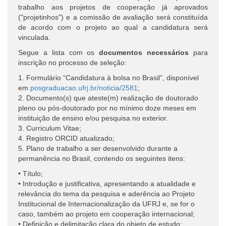
trabalho aos projetos de cooperação já aprovados
("projetinhos") e a comissão de avaliação será constituída
de acordo com o projeto ao qual a candidatura será
vinculada.
Segue a lista com os
documentos necessários
para
inscrição no processo de seleção:
1. Formulário “Candidatura à bolsa no Brasil”, disponível
em
posgraduacao.ufrj.br/noticia/2581
;
2. Documento(s) que ateste(m) realização de doutorado
pleno ou pós-doutorado por no mínimo doze meses em
instituição de ensino e/ou pesquisa no exterior.
3. Curriculum Vitae;
4. Registro ORCID atualizado;
5. Plano de trabalho a ser desenvolvido durante a
permanência no Brasil, contendo os seguintes itens:
• Título;
• Introdução e justificativa, apresentando a atualidade e
relevância do tema da pesquisa e aderência ao Projeto
Institucional de Internacionalização da UFRJ e, se for o
caso, também ao projeto em cooperação internacional;
• Definição e delimitação clara do objeto de estudo;