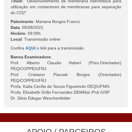
Título
: “Desenvolvimento de membrana hidrofóbica para
utilização em contactores de membranas para separação
do CO2”
Palestrante
: Mariana Borges Franco
Data
: 05/08/2021
Horário
: 09:00h
Local
: Transmissão online
Confira
AQUI
o link para a transmissão.
Banca Examinadora
:
Prof. Alberto Claudio Habert (Pres.Orientador)
PEQ/COPPE/UFRJ
Prof. Cristiano Piacsek Borges (Orientador)
PEQ/COPPE/UFRJ
Profa. Katia Cecilia de Souza Figueiredo DEQ/UFMG
Profa. Elizabeth Grillo Fernandes DEMMat /Poli /USP
Dr. Silvio Edegar Weschenfelder
APOIO / PARCEIROS