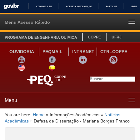
COMUNICA BR
ACESSO À INFORMAÇÃO
PARTICIPE
LEGISL
IR
PARA
Menu Acesso Rápido
Tog
O
navi
CONTEÚDO
COPPE
UFRJ
PROGRAMA DE ENGENHARIA QUÍMICA
OUVIDORIA
PEQMAIL
INTRANET
CTRLCOPPE
YOUTUBE
FACEBOOK
LINKEDIN
INSTAGRAM
SITE INGLÊS
LINK SITE ESPANHOL
Menu
Tog
navi
You are here:
Home
»
Informações Acadêmicas
»
Notícias
Acadêmicas
»
Defesa de Dissertação - Mariana Borges Franco