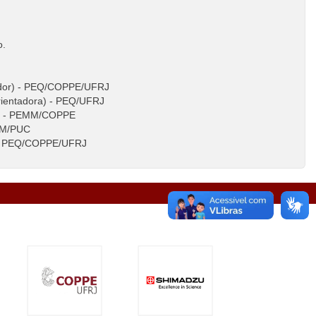
o.
tador) - PEQ/COPPE/UFRJ
rientadora) - PEQ/UFRJ
nda - PEMM/COPPE
EQM/PUC
 - PEQ/COPPE/UFRJ