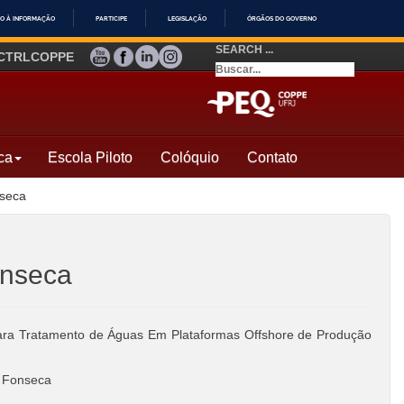
O À INFORMAÇÃO
PARTICIPE
LEGISLAÇÃO
ÓRGÃOS DO GOVERNO
SEARCH ...
YOUTUBE
FACEBOOK
LINKEDIN
INSTAGRAM
CTRLCOPPE
ca
Escola Piloto
Colóquio
Contato
nseca
onseca
para Tratamento de Águas Em Plataformas Offshore de Produção
a Fonseca