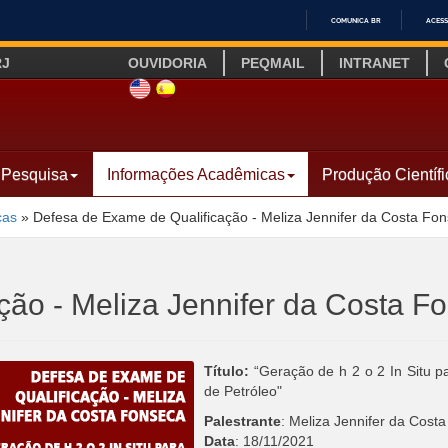
COMUNICA BR
ACESS
IR
RJ
OUVIDORIA
PEQMAIL
INTRANET
PARA
O
SITE INGLÊS
LINK SITE ESPANHOL
CONTEÚDO
Pesquisa
Informações Acadêmicas
Produção Científi
cas
»
Defesa de Exame de Qualificação - Meliza Jennifer da Costa Fo
ção - Meliza Jennifer da Costa F
Título:
“Geração de h 2 o 2 In Situ 
de Petróleo"
Palestrante
: Meliza Jennifer da Cost
Data
: 18/11/2021