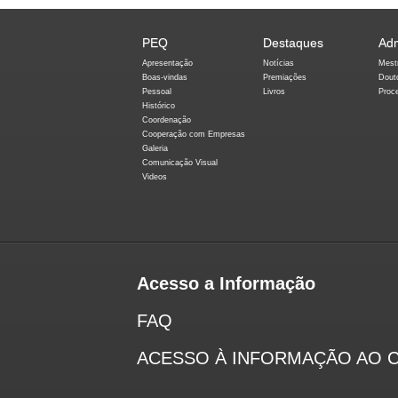
PEQ
Destaques
Ad
Apresentação
Notícias
Mest
Boas-vindas
Premiações
Dout
Pessoal
Livros
Proc
Histórico
Coordenação
Cooperação com Empresas
Galeria
Comunicação Visual
Videos
Acesso a Informação
FAQ
ACESSO À INFORMAÇÃO AO 