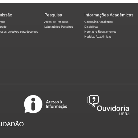
missão
Pesquisa
Informações Acadêmicas
rado
Áreas de Pesquisa
Calendário Acadêmico
orado
Laboratórios Parceiros
Disciplinas
essos seletivos para docentes
Normas e Regulamentos
Notícias Acadêmicas
CIDADÃO