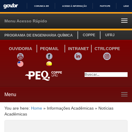
COMUNICA BR
ACESSO À INFORMAÇÃO
PARTICIPE
LEGISL
IR
PARA
Menu Acesso Rápido
Tog
O
navi
CONTEÚDO
COPPE
UFRJ
PROGRAMA DE ENGENHARIA QUÍMICA
OUVIDORIA
PEQMAIL
INTRANET
CTRLCOPPE
YOUTUBE
FACEBOOK
LINKEDIN
INSTAGRAM
SITE INGLÊS
LINK SITE ESPANHOL
Menu
Tog
navi
You are here:
Home
»
Informações Acadêmicas
»
Notícias
Acadêmicas