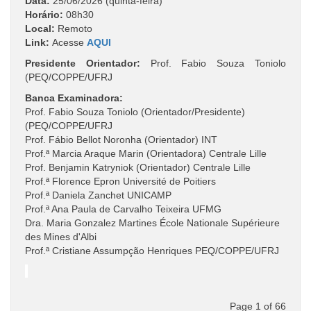
Data:
25/06/2026 (quinta-feira)
Horário:
08h30
Local:
Remoto
Link:
Acesse
AQUI
Presidente Orientador:
Prof. Fabio Souza Toniolo
(PEQ/COPPE/UFRJ
Banca Examinadora:
Prof. Fabio Souza Toniolo (Orientador/Presidente)
(PEQ/COPPE/UFRJ
Prof. Fábio Bellot Noronha (Orientador) INT
Prof.ª Marcia Araque Marin (Orientadora) Centrale Lille
Prof. Benjamin Katryniok (Orientador) Centrale Lille
Prof.ª Florence Epron Université de Poitiers
Prof.ª Daniela Zanchet UNICAMP
Prof.ª Ana Paula de Carvalho Teixeira UFMG
Dra. Maria Gonzalez Martines École Nationale Supérieure
des Mines d'Albi
Prof.ª Cristiane Assumpção Henriques PEQ/COPPE/UFRJ
Page 1 of 66