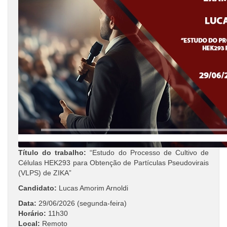
Título do trabalho:
“Estudo do Processo de Cultivo de
Células HEK293 para Obtenção de Partículas Pseudovirais
(VLPS) de ZIKA”
Candidato:
Lucas Amorim Arnoldi
Data:
29/06/2026 (segunda-feira)
Horário:
11h30
Local:
Remoto