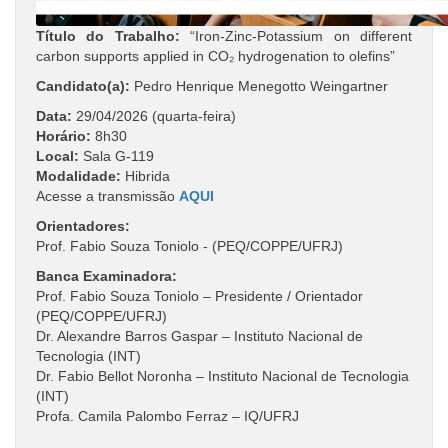
Título do Trabalho:
“Iron-Zinc-Potassium on different
carbon supports applied in CO₂ hydrogenation to olefins”
Candidato(a):
Pedro Henrique Menegotto Weingartner
Data:
29/04/2026 (quarta-feira)
Horário:
8h30
Local:
Sala G-119
Modalidade:
Hibrida
Acesse a transmissão
AQUI
Orientadores:
Prof. Fabio Souza Toniolo -
(PEQ/COPPE/UFRJ)
Banca Examinadora:
Prof. Fabio Souza Toniolo – Presidente / Orientador
(PEQ/COPPE/UFRJ)
Dr. Alexandre Barros Gaspar – Instituto Nacional de
Tecnologia (INT)
Dr. Fabio Bellot Noronha – Instituto Nacional de Tecnologia
(INT)
Profa. Camila Palombo Ferraz – IQ/UFRJ