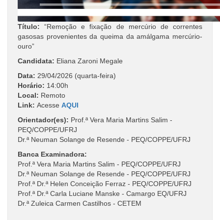
Título:
“Remoção e fixação de mercúrio de correntes
gasosas provenientes da queima da amálgama mercúrio-
ouro”
Candidata:
Eliana Zaroni Megale
Data:
29/04/2026 (quarta-feira)
Horário:
14:00h
Local:
Remoto
Link:
Acesse
AQUI
Orientador(es):
Prof.ª Vera Maria Martins Salim -
PEQ/COPPE/UFRJ
Dr.ª Neuman Solange de Resende - PEQ/COPPE/UFRJ
Banca Examinadora:
Prof.ª Vera Maria Martins Salim - PEQ/COPPE/UFRJ
Dr.ª Neuman Solange de Resende - PEQ/COPPE/UFRJ
Prof.ª Dr.ª Helen Conceição Ferraz - PEQ/COPPE/UFRJ
Prof.ª Dr.ª Carla Luciane Manske - Camargo EQ/UFRJ
Dr.ª Zuleica Carmen Castilhos - CETEM