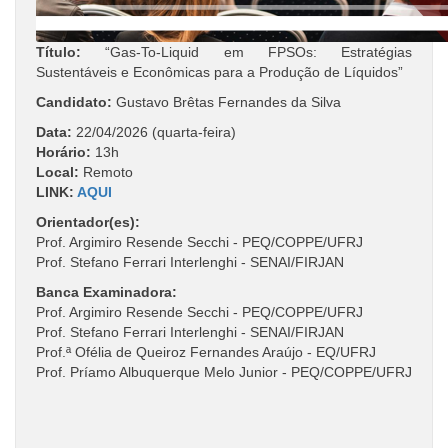
Título:
“Gas-To-Liquid em FPSOs: Estratégias
Sustentáveis e Econômicas para a Produção de Líquidos”
Candidato:
Gustavo Brêtas Fernandes da Silva
Data:
22/04/2026 (quarta-feira)
Horário:
13h
Local:
Remoto
LINK:
AQUI
Orientador(es):
Prof. Argimiro Resende Secchi - PEQ/COPPE/UFRJ
Prof. Stefano Ferrari Interlenghi - SENAI/FIRJAN
Banca Examinadora:
Prof. Argimiro Resende Secchi - PEQ/COPPE/UFRJ
Prof. Stefano Ferrari Interlenghi - SENAI/FIRJAN
Prof.ª Ofélia de Queiroz Fernandes Araújo - EQ/UFRJ
Prof. Príamo Albuquerque Melo Junior - PEQ/COPPE/UFRJ