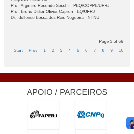
Prof. Argimiro Resende Secchi – PEQ/COPPE/UFRJ
Prof. Bruno Didier Olivier Capron - EQ/UFRJ
Dr. Idelfonso Bessa dos Reis Nogueira - NTNU
Page 3 of 66
Start
Prev
1
2
3
4
5
6
7
8
9
10
Ne
APOIO / PARCEIROS