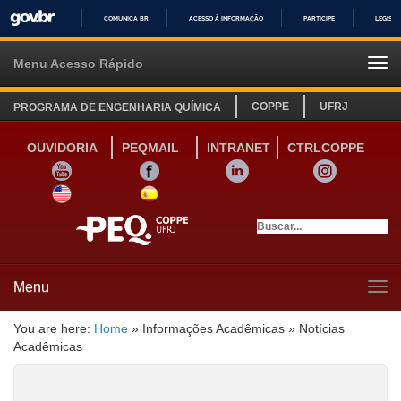
COMUNICA BR
ACESSO À INFORMAÇÃO
PARTICIPE
LEGISL
IR
PARA
Menu Acesso Rápido
Tog
O
navi
CONTEÚDO
COPPE
UFRJ
PROGRAMA DE ENGENHARIA QUÍMICA
OUVIDORIA
PEQMAIL
INTRANET
CTRLCOPPE
YOUTUBE
FACEBOOK
LINKEDIN
INSTAGRAM
SITE INGLÊS
LINK SITE ESPANHOL
Menu
Tog
navi
You are here:
Home
»
Informações Acadêmicas
»
Notícias
Acadêmicas