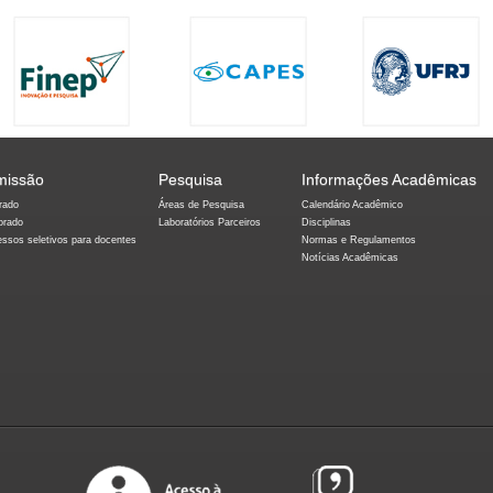
missão
Pesquisa
Informações Acadêmicas
rado
Áreas de Pesquisa
Calendário Acadêmico
orado
Laboratórios Parceiros
Disciplinas
essos seletivos para docentes
Normas e Regulamentos
Notícias Acadêmicas