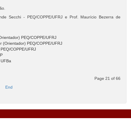
ão.
ende Secchi - PEQ/COPPE/UFRJ e Prof. Maurício Bezerra de
. Orientador) PEQ/COPPE/UFRJ
ior (Orientador) PEQ/COPPE/UFRJ
ior PEQ/COPPE/UFRJ
SP
s UFBa
Page 21 of 66
End