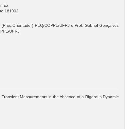
nião
a:
181902
e (Pres.Orientador) PEQ/COPPE/UFRJ e Prof. Gabriel Gonçalves
COPPE/UFRJ
g Transient Measurements in the Absence of a Rigorous Dynamic