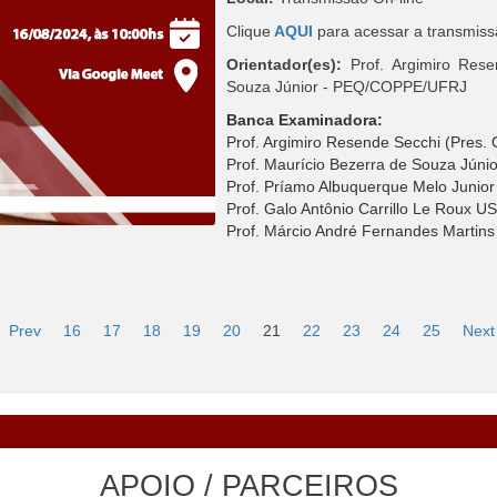
Clique
AQUI
para acessar a transmiss
Orientador(es):
Prof. Argimiro Res
Souza Júnior - PEQ/COPPE/UFRJ
Banca Examinadora:
Prof. Argimiro Resende Secchi (Pres
Prof. Maurício Bezerra de Souza Jún
Prof. Príamo Albuquerque Melo Jun
Prof. Galo Antônio Carrillo Le Roux U
Prof. Márcio André Fernandes Martin
Prev
16
17
18
19
20
21
22
23
24
25
Next
APOIO / PARCEIROS