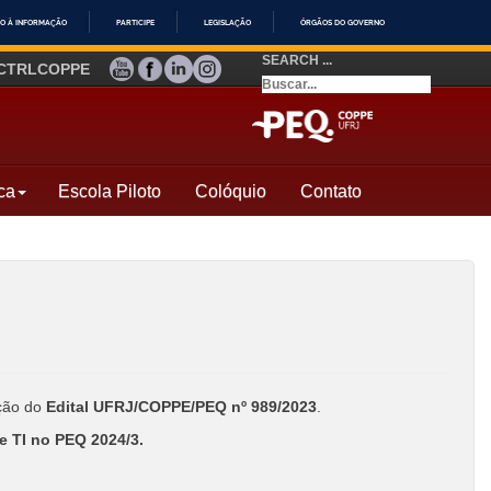
O À INFORMAÇÃO
PARTICIPE
LEGISLAÇÃO
ÓRGÃOS DO GOVERNO
SEARCH ...
YOUTUBE
FACEBOOK
LINKEDIN
INSTAGRAM
CTRLCOPPE
ca
Escola Piloto
Colóquio
Contato
eção do
Edital UFRJ/COPPE/PEQ nº 989/2023
.
 TI no PEQ 2024/3.