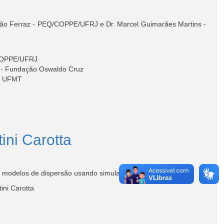
ão Ferraz - PEQ/COPPE/UFRJ e Dr. Marcel Guimarães Martins -
Q/COPPE/UFRJ
a - Fundação Oswaldo Cruz
 - UFMT
ini Carotta
 modelos de dispersão usando simulação em rede de poros”
ini Carotta