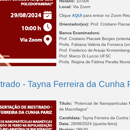
Horário:
10:00h
Local:
Via Zoom
Clique
AQUI
para entrar no Zoom Reu
Orientador(es):
Prof. Cristiano Piacs
Banca Examinadora:
Prof. Cristiano Piacsek Borges (ori
Profa. Fabiana Valéria da Fonseca (o
Prof. Frederico de Araujo Kronembe
Prof. Marco Di Luccio UFSC
Profa. Regina de Fátima Peralta Mun
rado - Tayna Ferreira da Cunha 
Título:
“Potencial de Nanopartículas 
de Macrófagos”
Candidata:
Tayna Ferreira da Cunha 
Data:
28/08/2024 (quarta-feira)
Horário:
08h30