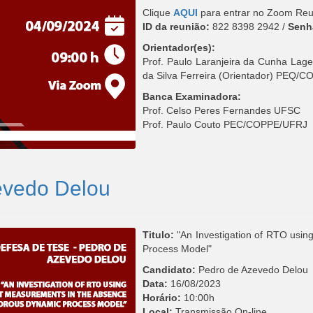
Clique
AQUI
para entrar no Zoom Reu
ID da reunião:
822 8398 2942 /
Senh
Orientador(es):
Prof. Paulo Laranjeira da Cunha Lag
da Silva Ferreira (Orientador) PEQ/
Banca Examinadora:
Prof. Celso Peres Fernandes UFSC
Prof. Paulo Couto PEC/COPPE/UFRJ
evedo Delou
Titulo:
"An Investigation of RTO usin
Process Model"
Candidato:
Pedro de Azevedo Delou
Data:
16/08/2023
Horário:
10:00h
Local:
Transmissão On-line