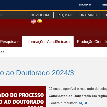
COMUNICA BR
ACESS
IR
RJ
OUVIDORIA
PEQMAIL
INTRANET
PARA
O
SITE INGLÊS
LINK SITE ESPANHOL
CONTEÚDO
Pesquisa
Informações Acadêmicas
Produção Científi
cas
vo ao Doutorado 2024/3
Já está disponível o resultado da sel
Candidatos ao Doutorado em regime
Confira o resultado
AQUI
.