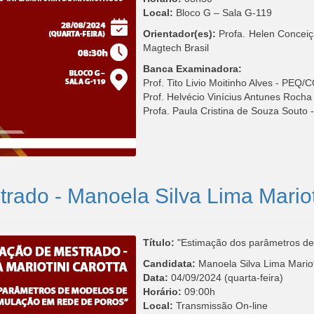
Local:
Bloco G – Sala G-119
Orientador(es):
Profa. Helen Conceiç
Magtech Brasil
Banca Examinadora:
Prof. Tito Livio Moitinho Alves - PE
Prof. Helvécio Vinícius Antunes Roch
Profa. Paula Cristina de Souza Souto
rado - Manoela Silva Lima Mariot
Título
:
"Estimação dos parâmetros de
Candidata:
Manoela Silva Lima Mariot
Data:
04/09/2024 (quarta-feira)
Horário:
09:00h
Local:
Transmissão On-line