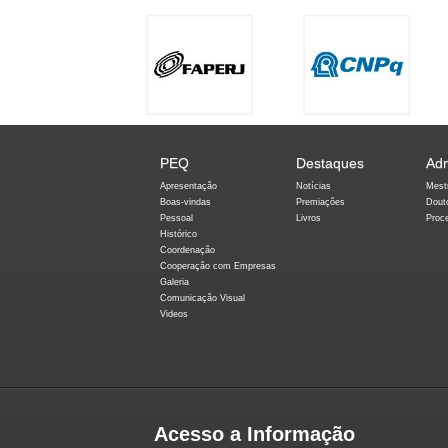
PEQ
Destaques
Ad
Apresentação
Notícias
Mest
Boas-vindas
Premiações
Dout
Pessoal
Livros
Proc
Histórico
Coordenação
Cooperação com Empresas
Galeria
Comunicação Visual
Videos
Acesso a Informação