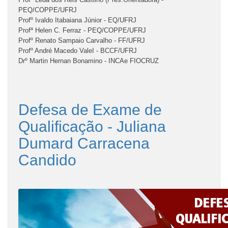
PEQ/COPPE/UFRJ
Profº
Ivaldo Itabaiana Júnior -
EQ/UFRJ
Profª Helen C. Ferraz -
PEQ/COPPE/UFRJ
Profº Renato Sampaio Carvalho -
FF
/UFRJ
Profº André Macedo Vale
I - BCCF/UFRJ
Drº
Martin Hernan Bonamino -
INCA
e FIOCRUZ
Defesa de Exame de
Qualificação - Juliana
Dumard Carracena
Candido