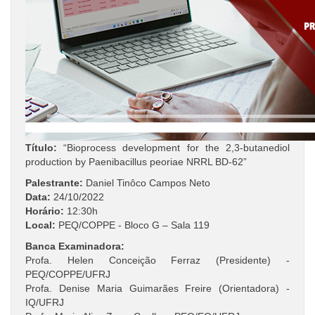
Título:
“Bioprocess development for the 2,3-butanediol
production by Paenibacillus peoriae NRRL BD-62”
Palestrante:
Daniel Tinôco Campos Neto
Data:
24/10/2022
Horário:
12:30h
Local:
PEQ/COPPE - Bloco G – Sala 119
Banca Examinadora:
Profa. Helen Conceição Ferraz (Presidente) -
PEQ/COPPE/UFRJ
Profa. Denise Maria Guimarães Freire (Orientadora) -
IQ/UFRJ