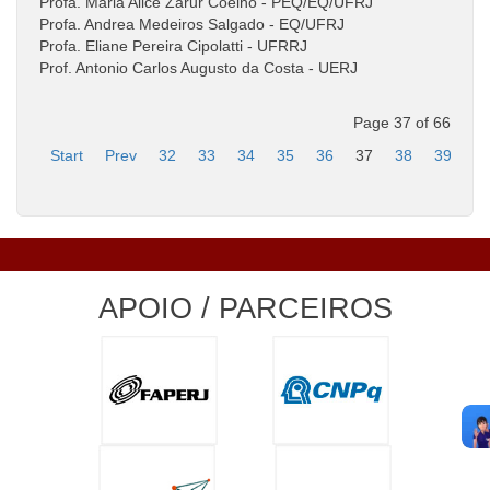
Profa. Maria Alice Zarur Coelho - PEQ/EQ/UFRJ
Profa. Andrea Medeiros Salgado - EQ/UFRJ
Profa. Eliane Pereira Cipolatti - UFRRJ
Prof. Antonio Carlos Augusto da Costa - UERJ
Page 37 of 66
Start
Prev
32
33
34
35
36
37
38
39
4
APOIO / PARCEIROS