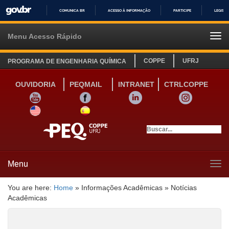
COMUNICA BR
ACESSO À INFORMAÇÃO
PARTICIPE
LEGISL
IR
PARA
Menu Acesso Rápido
Tog
O
navi
CONTEÚDO
COPPE
UFRJ
PROGRAMA DE ENGENHARIA QUÍMICA
OUVIDORIA
PEQMAIL
INTRANET
CTRLCOPPE
YOUTUBE
FACEBOOK
LINKEDIN
INSTAGRAM
SITE INGLÊS
LINK SITE ESPANHOL
Menu
Tog
navi
You are here:
Home
»
Informações Acadêmicas
»
Notícias
Acadêmicas