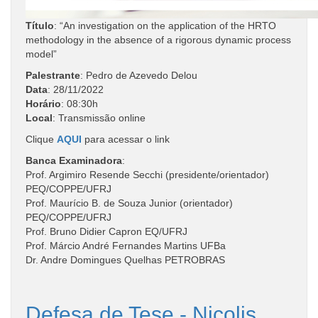
Título
: “An investigation on the application of the HRTO
methodology in the absence of a rigorous dynamic process
model”
Palestrante
: Pedro de Azevedo Delou
Data
:
28/11/2022
Horário
: 08
:30h
Local
: Transmissão online
Clique
AQUI
para acessar o link
Banca Examinadora
:
Prof. Argimiro Resende Secchi (presidente/orientador)
PEQ/COPPE/UFRJ
Prof. Maurício B. de Souza Junior (orientador)
PEQ/COPPE/UFRJ
Prof. Bruno Didier Capron EQ/UFRJ
Prof. Márcio André Fernandes Martins UFBa
Dr. Andre Domingues Quelhas PETROBRAS
Defesa de Tese - Nicolis