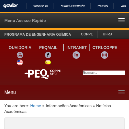
COMUNICA BR
ACESSO À INFORMAÇÃO
PARTICIPE
LEGISL
IR
PARA
Menu Acesso Rápido
Tog
O
navi
CONTEÚDO
COPPE
UFRJ
PROGRAMA DE ENGENHARIA QUÍMICA
OUVIDORIA
PEQMAIL
INTRANET
CTRLCOPPE
YOUTUBE
FACEBOOK
LINKEDIN
INSTAGRAM
SITE INGLÊS
LINK SITE ESPANHOL
Menu
Tog
navi
You are here:
Home
»
Informações Acadêmicas
»
Notícias
Acadêmicas