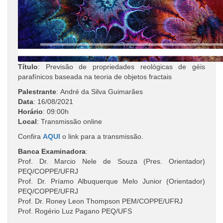
Título
: Previsão de propriedades reológicas de géis
parafínicos baseada na teoria de objetos fractais
Palestrante
: André da Silva Guimarães
Data
: 16/08/2021
Horário
: 09:00h
Local
: Transmissão online
Confira
AQUI
o link para a transmissão.
Banca Examinadora
:
Prof. Dr. Marcio Nele de Souza (Pres. Orientador)
PEQ/COPPE/UFRJ
Prof. Dr. Príamo Albuquerque Melo Junior (Orientador)
PEQ/COPPE/UFRJ
Prof. Dr. Roney Leon Thompson PEM/COPPE/UFRJ
Prof. Rogério Luz Pagano PEQ/UFS