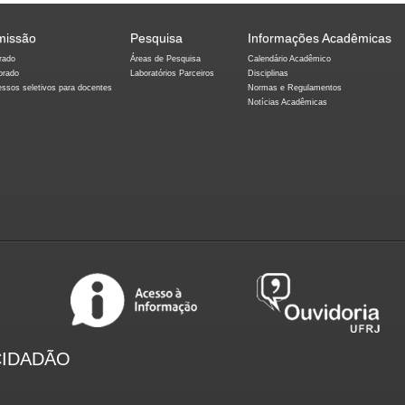
missão
Pesquisa
Informações Acadêmicas
rado
Áreas de Pesquisa
Calendário Acadêmico
orado
Laboratórios Parceiros
Disciplinas
essos seletivos para docentes
Normas e Regulamentos
Notícias Acadêmicas
CIDADÃO