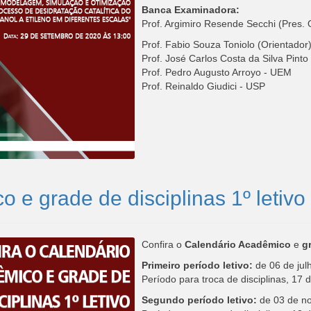
Banca Examinadora:
Prof. Argimiro Resende Secchi (Pres
Prof. Fabio Souza Toniolo (Orientad
Prof. José Carlos Costa da Silva Pi
Prof. Pedro Augusto Arroyo - UEM
Prof. Reinaldo Giudici - USP
 e grade de disciplinas 1º letiv
Confira o
Calendário Acadêmico
e
g
Primeiro período letivo:
de 06 de jul
Período para troca de disciplinas, 17 d
Segundo período letivo:
de 03 de no