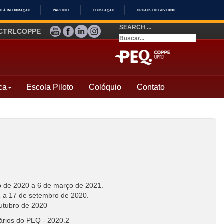
O À INFORMAÇÃO
PARTICIPE
LEGISLAÇÃO
ÓRGÃOS DO GOVERNO
SEARCH ...
YOUTUBE
FACEBOOK
LINKEDIN
INSTAGRAM
CTRLCOPPE
ca
Escola Piloto
Colóquio
Contato
 de 2020 a 6 de março de 2021.
 a 17 de setembro de 2020.
utubro de 2020
ários do PEQ - 2020.2