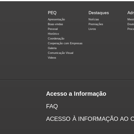
PEQ
Destaques
Ad
Apresentação
Notícias
Mest
Boas-vindas
Premiações
Dout
Pessoal
Livros
Proc
Histórico
Coordenação
Cooperação com Empresas
Galeria
Comunicação Visual
Videos
Acesso a Informação
FAQ
ACESSO À INFORMAÇÃO AO 