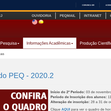
COMUNICA BR
ACESS
IR
RJ
OUVIDORIA
PEQMAIL
INTRANET
PARA
O
SITE INGLÊS
LINK SITE ESPANHOL
CONTEÚDO
Pesquisa
Informações Acadêmicas
Produção Científi
cas
 do PEQ - 2020.2
Início do 2º Período:
03 de novembro
Período de Inscrição dos alunos:
11
Alteração de inscrição:
28 a 31 de o
Clique
AQUI
para ver o quadro de hor