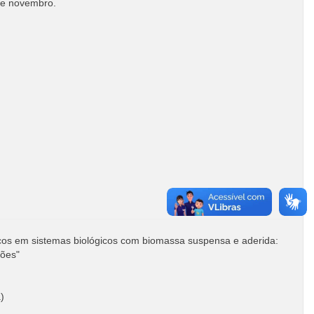
 de novembro.
icos em sistemas biológicos com biomassa suspensa e aderida:
ções"
)