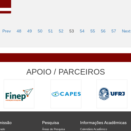
Prev
48
49
50
51
52
53
54
55
56
57
Next
APOIO / PARCEIROS
missão
Pesquisa
Informações Acadêmicas
rado
Áreas de Pesquisa
Calendário Acadêmico