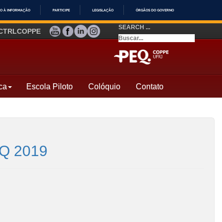
O À INFORMAÇÃO
PARTICIPE
LEGISLAÇÃO
ÓRGÃOS DO GOVERNO
SEARCH ...
YOUTUBE
FACEBOOK
LINKEDIN
INSTAGRAM
CTRLCOPPE
ca
Escola Piloto
Colóquio
Contato
EQ 2019