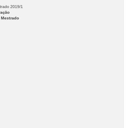
1
rado 2019/1
ração
e Mestrado