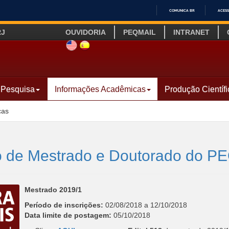
COMUNICA BR
ACESS
IR
RJ
OUVIDORIA
PEQMAIL
INTRANET
PARA
O
SITE INGLÊS
LINK SITE ESPANHOL
CONTEÚDO
Pesquisa
Informações Acadêmicas
Produção Científi
cas
ção de Mestrado e Doutorado do P
Mestrado 2019/1
Período de inscrições:
02/08/2018 a 12/10/2018
Data limite de postagem:
05/10/2018