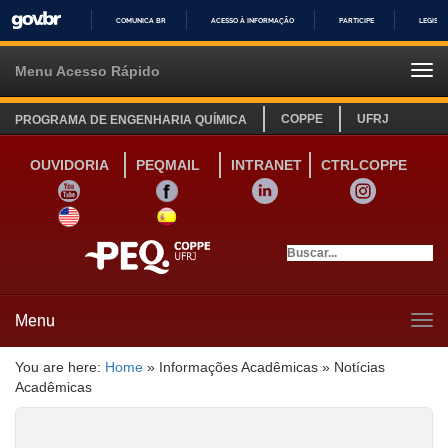
COMUNICA BR
ACESSO À INFORMAÇÃO
PARTICIPE
LEGISL
IR
PARA
Menu Acesso Rápido
Tog
O
navi
CONTEÚDO
COPPE
UFRJ
PROGRAMA DE ENGENHARIA QUÍMICA
OUVIDORIA
PEQMAIL
INTRANET
CTRLCOPPE
YOUTUBE
FACEBOOK
LINKEDIN
INSTAGRAM
SITE INGLÊS
LINK SITE ESPANHOL
Menu
Tog
navi
You are here:
Home
»
Informações Acadêmicas
»
Notícias
Acadêmicas