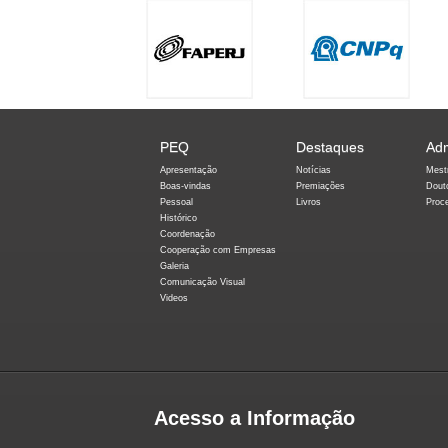
PEQ
Destaques
Ad
Apresentação
Notícias
Mest
Boas-vindas
Premiações
Dout
Pessoal
Livros
Proc
Histórico
Coordenação
Cooperação com Empresas
Galeria
Comunicação Visual
Videos
Acesso a Informação