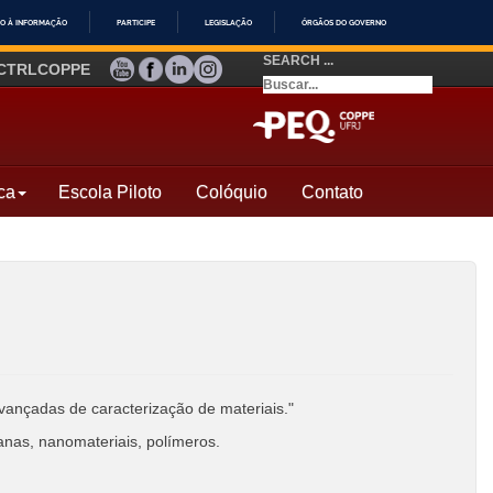
O À INFORMAÇÃO
PARTICIPE
LEGISLAÇÃO
ÓRGÃOS DO GOVERNO
SEARCH ...
YOUTUBE
FACEBOOK
LINKEDIN
INSTAGRAM
CTRLCOPPE
ca
Escola Piloto
Colóquio
Contato
avançadas de caracterização de materiais."
anas, nanomateriais, polímeros.