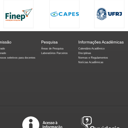
missão
Pesquisa
Informações Acadêmicas
rado
Áreas de Pesquisa
Calendário Acadêmico
orado
Laboratórios Parceiros
Disciplinas
essos seletivos para docentes
Normas e Regulamentos
Notícias Acadêmicas