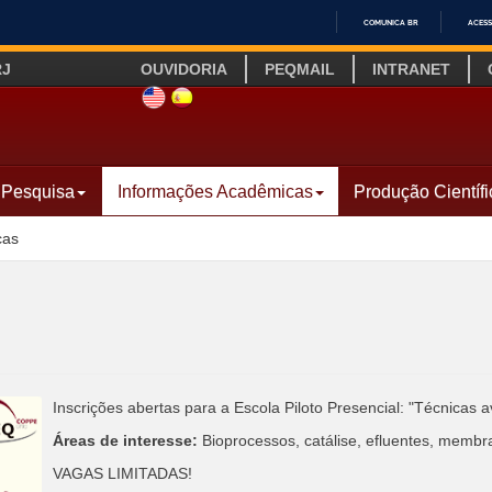
COMUNICA BR
ACESS
IR
RJ
OUVIDORIA
PEQMAIL
INTRANET
PARA
O
SITE INGLÊS
LINK SITE ESPANHOL
CONTEÚDO
Pesquisa
Informações Acadêmicas
Produção Científi
cas
Inscrições abertas para a Escola Piloto Presencial: "Técnicas 
Áreas de interesse:
Bioprocessos, catálise, efluentes, membr
VAGAS LIMITADAS!