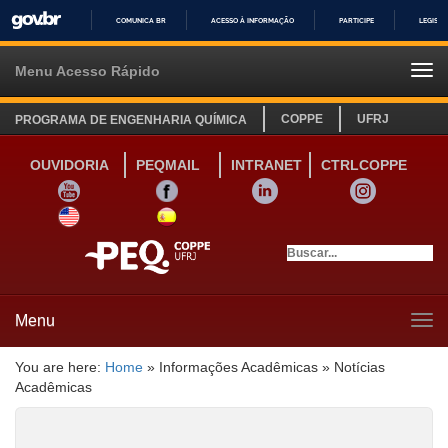
COMUNICA BR
ACESSO À INFORMAÇÃO
PARTICIPE
LEGISL
IR
PARA
Menu Acesso Rápido
Tog
O
navi
CONTEÚDO
COPPE
UFRJ
PROGRAMA DE ENGENHARIA QUÍMICA
OUVIDORIA
PEQMAIL
INTRANET
CTRLCOPPE
YOUTUBE
FACEBOOK
LINKEDIN
INSTAGRAM
SITE INGLÊS
LINK SITE ESPANHOL
Menu
Tog
navi
You are here:
Home
»
Informações Acadêmicas
»
Notícias
Acadêmicas