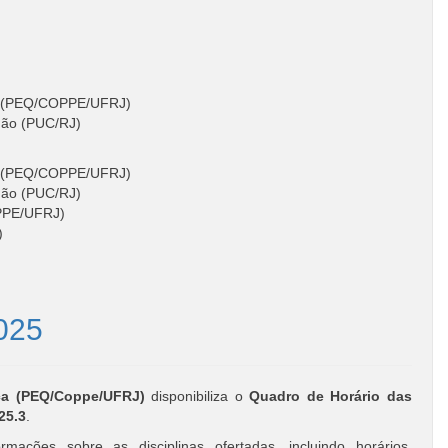
nto (PEQ/COPPE/UFRJ)
dão (PUC/RJ)
nto (PEQ/COPPE/UFRJ)
dão (PUC/RJ)
OPPE/UFRJ)
)
2025
ca (PEQ/Coppe/UFRJ)
disponibiliza o
Quadro de Horário das
25.3
.
ações sobre as disciplinas ofertadas, incluindo horários,