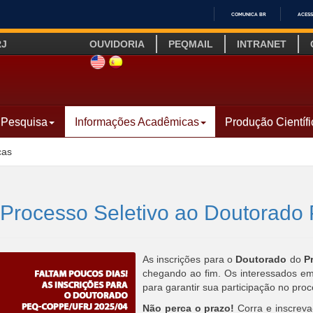
COMUNICA BR
ACESS
IR
RJ
OUVIDORIA
PEQMAIL
INTRANET
PARA
O
SITE INGLÊS
LINK SITE ESPANHOL
CONTEÚDO
Pesquisa
Informações Acadêmicas
Produção Científi
cas
no Processo Seletivo ao Doutora
As inscrições para o
Doutorado
do
P
chegando ao fim. Os interessados e
para garantir sua participação no proc
Não perca o prazo!
Corra e inscreva