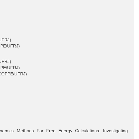
/UFRJ)
OPPE/UFRJ)
/UFRJ)
OPPE/UFRJ)
Q/COPPE/UFRJ)
amics Methods For Free Energy Calculations: Investigating