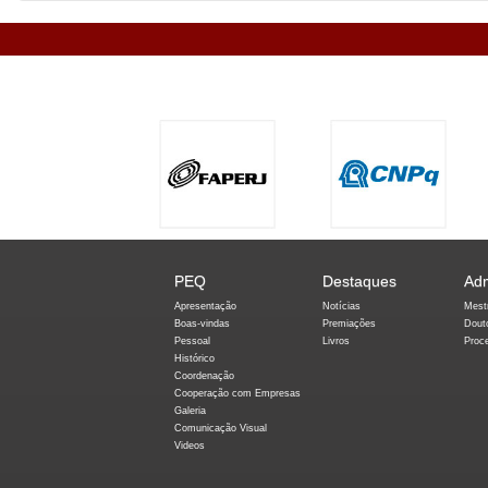
PEQ
Destaques
Ad
Apresentação
Notícias
Mest
Boas-vindas
Premiações
Dout
Pessoal
Livros
Proc
Histórico
Coordenação
Cooperação com Empresas
Galeria
Comunicação Visual
Videos