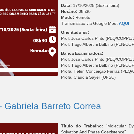
Data:
17/10/2025 (Sexta-feira)
Horário:
08h30
Modo:
Remoto
Transmissão via Google Meet
AQUI
Orientadores:
Prof. José Carlos Pinto (PEQ/COPPE
Prof. Tiago Albertini Balbino (PEN/C
Banca Examinadora:
Prof. José Carlos Pinto (PEQ/COPPE
Prof. Tiago Albertini Balbino (PEN/C
Profa. Helen Conceição Ferraz (PE
Profa. Claudia Sayer (UFSC)
 Gabriela Barreto Correa
Título do Trabalho:
“Molecular Dyn
Solvation And Phase Coexistence”