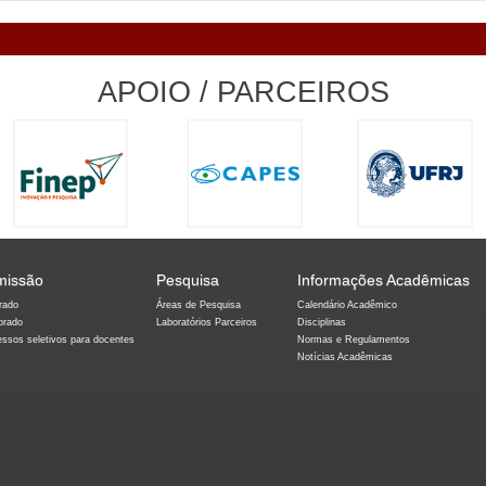
APOIO / PARCEIROS
missão
Pesquisa
Informações Acadêmicas
rado
Áreas de Pesquisa
Calendário Acadêmico
orado
Laboratórios Parceiros
Disciplinas
essos seletivos para docentes
Normas e Regulamentos
Notícias Acadêmicas