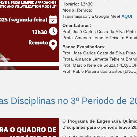
Horário:
13h30
Modo:
Remoto
Transmissão via Google Meet
AQUI
Orientadores:
Prof. José Carlos Costa da Silva Pi
Profa. Amanda Lemette Teixeira Bran
Banca Examinadora:
Prof. José Carlos Costa da Silva Pi
Profa. Amanda Lemette Teixeira Bran
Prof. Marcio Nele de Souza (PEQ/C
Prof. Fábio Pereira dos Santos (LNCC
as Disciplinas no 3º Período de 
O
Programa de Engenharia Quími
Disciplinas para o período letivo 20
O documento reúne todas as inform