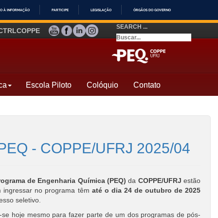
O À INFORMAÇÃO
PARTICIPE
LEGISLAÇÃO
ÓRGÃOS DO GOVERNO
SEARCH ...
YOUTUBE
FACEBOOK
LINKEDIN
INSTAGRAM
CTRLCOPPE
ca
Escola Piloto
Colóquio
Contato
do PEQ - COPPE/UFRJ 2025/04
rograma de Engenharia Química (PEQ)
da
COPPE/UFRJ
estão
m ingressar no programa têm
até o dia 24 de outubro de 2025
esso seletivo.
-se hoje mesmo para fazer parte de um dos programas de pós-