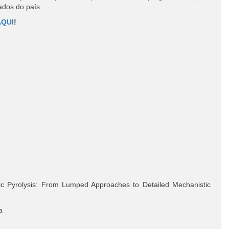
ados do país.
AQUI
!
tic Pyrolysis: From Lumped Approaches to Detailed Mechanistic
a