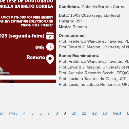
Candidata:
Gabriela Barreto Correa
Data:
15/09/2025 (segunda-feira)
Horário:
09h
Modo:
Remoto
Orientadores:
Prof. Frederico Wanderley Tavares,
Prof.Edward J. Maginn, University of
Banca Examinadora:
Prof. Frederico Wanderley Tavares,
Prof.Edward J. Maginn, University of
Prof. Argimiro Resende Secchi, PEQ
Prof. Luciano Tavares da Costa, UFF
Prof. Lucienne Lobato Romanielo, UF
rt
Prev
4
5
6
7
8
9
10
11
12
13
Next