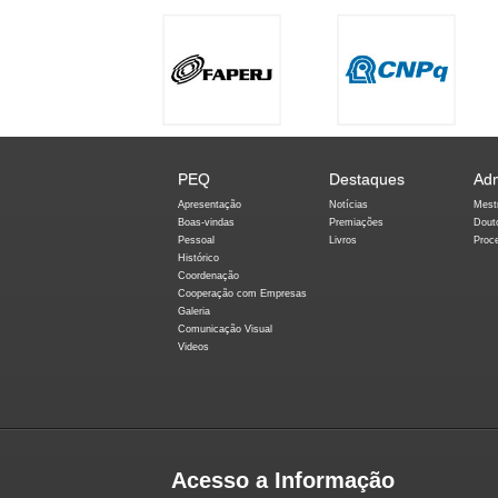
PEQ
Destaques
Ad
Apresentação
Notícias
Mest
Boas-vindas
Premiações
Dout
Pessoal
Livros
Proc
Histórico
Coordenação
Cooperação com Empresas
Galeria
Comunicação Visual
Videos
Acesso a Informação