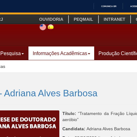
COMUNICA BR
ACESS
IR
RJ
OUVIDORIA
PEQMAIL
INTRANET
PARA
O
SITE INGLÊS
LINK SITE ESPANHOL
CONTEÚDO
Pesquisa
Informações Acadêmicas
Produção Científi
cas
- Adriana Alves Barbosa
Título:
“Tratamento da Fração Líquid
aeróbio”
Candidata:
Adriana Alves Barbosa