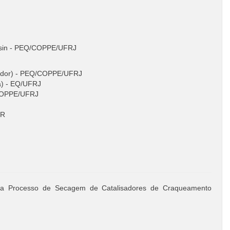
ssin - PEQ/COPPE/UFRJ
ntador) - PEQ/COPPE/UFRJ
ra) - EQ/UFRJ
Q/COPPE/UFRJ
PR
 a Processo de Secagem de Catalisadores de Craqueamento