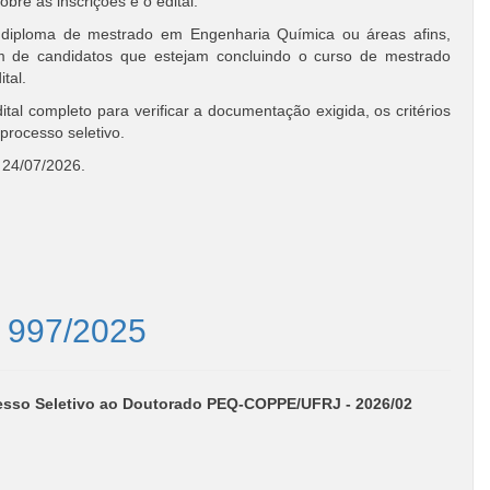
sobre as
inscrições
e o
edital
.
 diploma de mestrado em Engenharia Química ou áreas afins,
 de candidatos que estejam concluindo o curso de mestrado
tal.
tal completo para verificar a documentação exigida, os critérios
processo seletivo.
 24/07/2026.
º 997/2025
esso Seletivo ao Doutorado PEQ-COPPE/UFRJ - 2026/02