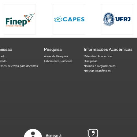
missão
Pesquisa
Informações Acadêmicas
rado
Áreas de Pesquisa
Calendário Acadêmico
orado
Laboratórios Parceiros
Disciplinas
essos seletivos para docentes
Normas e Regulamentos
Notícias Acadêmicas