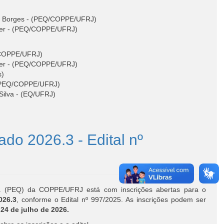
sek Borges - (PEQ/COPPE/UFRJ)
rger - (PEQ/COPPE/UFRJ)
Q/COPPE/UFRJ)
rger - (PEQ/COPPE/UFRJ)
s)
- (PEQ/COPPE/UFRJ)
Silva - (EQ/UFRJ)
do 2026.3 - Edital nº
 (PEQ) da COPPE/UFRJ está com inscrições abertas para o
026.3
, conforme o Edital nº 997/2025. As inscrições podem ser
 24 de julho de 2026.