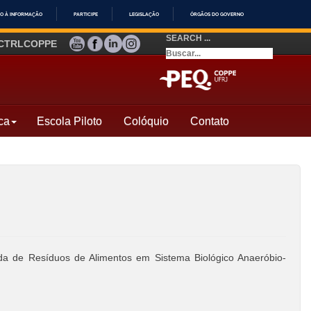
O À INFORMAÇÃO
PARTICIPE
LEGISLAÇÃO
ÓRGÃOS DO GOVERNO
SEARCH ...
YOUTUBE
FACEBOOK
LINKEDIN
INSTAGRAM
CTRLCOPPE
ca
Escola Piloto
Colóquio
Contato
a de Resíduos de Alimentos em Sistema Biológico Anaeróbio-