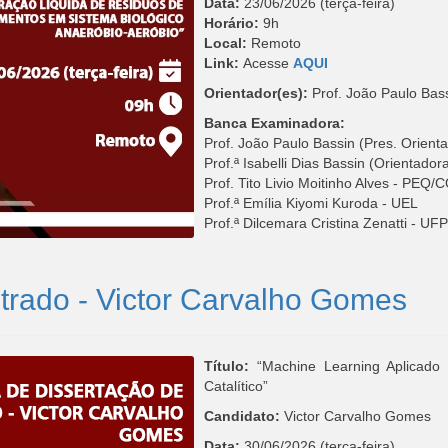
Data:
23/06/2026 (terça-feira)
Horário:
9h
Local:
Remoto
Link:
Acesse
AQUI
Orientador(es):
Prof. João Paulo Ba
Banca Examinadora:
Prof. João Paulo Bassin (Pres. Orie
Prof.ª Isabelli Dias Bassin (Orientado
Prof. Tito Livio Moitinho Alves - PE
Prof.ª Emília Kiyomi Kuroda - UEL
Prof.ª Dilcemara Cristina Zenatti - UF
trado - Victor Carvalho Gomes
Título:
“Machine Learning Aplicado
Catalítico”
Candidato:
Victor Carvalho Gomes
Data:
30/06/2026 (terça-feira)