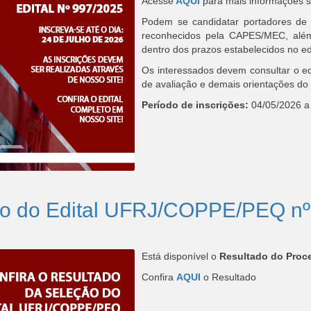
Acesse
AQUI
para mais informações 
Podem se candidatar portadores de
reconhecidos pela CAPES/MEC, além
dentro dos prazos estabelecidos no edi
Os interessados devem consultar o edi
de avaliação e demais orientações do 
Período de inscrições:
04/05/2026 a
ção do Edital UFRJ/COPPE/PEQ n
Está disponível o
Resultado do Proc
Confira
AQUI
o Resultado