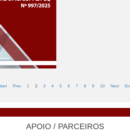
tart
Prev
1
2
3
4
5
6
7
8
9
10
Next
En
APOIO / PARCEIROS