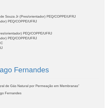
a de Souza Jr (Pres/orientador) PEQ/COPPE/UFRJ
ntador) PEQ/COPPE/UFRJ
(Pres/orientador) PEQ/COPPE/UFRJ
ntador) PEQ/COPPE/UFRJ
CC
RJ
mago Fernandes
gral de Gás Natural por Permeação em Membranas”
go Fernandes