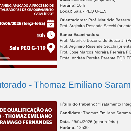
Horário:
10 h
Local:
Sala -
PEQ G-119
Orientadores:
Prof. Maurício Bezerr
Prof. Argimiro Resende Secchi (orie
Banca Examinadora
Prof. Maurício Bezerra de Souza Jr 
Prof. Argimiro Resende Secchi (orie
Prof. Jose Marcos Moreira Ferreira F
Profa. Andréa Pereira Parente EQ/UF
utorado - Thomaz Emiliano Sara
Título do trabalho:
“Tratamento Inte
Candidato:
Thomaz Emiliano Sarama
Data:
29/04/2026 (quarta-feira)
Horário:
13h30