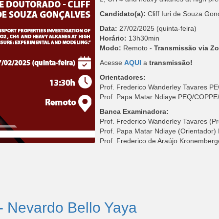
Candidato(a):
Cliff Iuri de Souza Gon
Data:
27/02/2025 (quinta-feira)
Horário:
13h30min
Modo:
Remoto -
Transmissão via Z
Acesse
AQUI
a
transmissão!
Orientadores:
Prof. Frederico Wanderley Tavares
Prof. Papa Matar Ndiaye PEQ/COPP
Banca Examinadora:
Prof. Frederico Wanderley Tavares (
Prof. Papa Matar Ndiaye (Orientado
Prof. Frederico de Araújo Kronembe
- Nevardo Bello Yaya