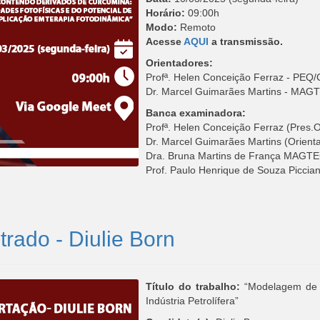
Horário:
09:00h
Modo:
Remoto
Acesse
AQUI
a transmissão.
Orientadores:
Profª. Helen Conceição Ferraz - PE
Dr. Marcel Guimarães Martins - MA
Banca examinadora:
Profª. Helen Conceição Ferraz (Pre
Dr. Marcel Guimarães Martins (Orie
Dra. Bruna Martins de França MAGT
Prof. Paulo Henrique de Souza Piccia
rado - Diulie Born
Título do trabalho:
“Modelagem de T
Indústria Petrolífera”