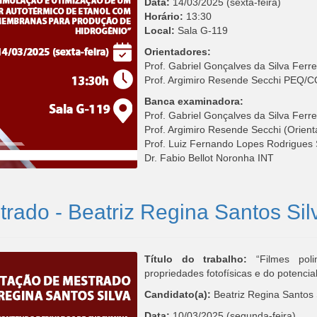
Data:
14/03/2025 (sexta-feira)
Horário:
13:30
Local:
Sala G-119
Orientadores:
Prof. Gabriel Gonçalves da Silva Fe
Prof. Argimiro Resende Secchi PEQ
Banca examinadora:
Prof. Gabriel Gonçalves da Silva Fer
Prof. Argimiro Resende Secchi (Ori
Prof. Luiz Fernando Lopes Rodrigues
Dr. Fabio Bellot Noronha INT
rado - Beatriz Regina Santos Sil
Título do trabalho:
“Filmes poli
propriedades fotofísicas e do potencia
Candidato(a):
Beatriz Regina Santos 
Data:
10/03/2025 (segunda-feira)