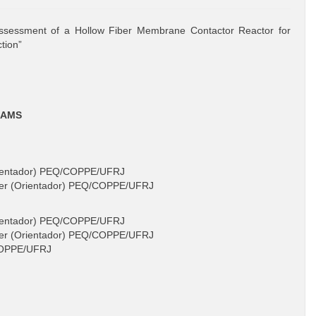
sessment of a Hollow Fiber Membrane Contactor Reactor for
tion”
EAMS
 Orientador) PEQ/COPPE/UFRJ
rger (Orientador) PEQ/COPPE/UFRJ
 Orientador) PEQ/COPPE/UFRJ
rger (Orientador) PEQ/COPPE/UFRJ
/COPPE/UFRJ