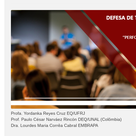
Profa. Yordanka Reyes Cruz EQ/UFRJ
Prof. Paulo César Narváez Rincón DEQ/UNAL (Colômbia)
Dra. Lourdes Maria Corrêa Cabral EMBRAPA