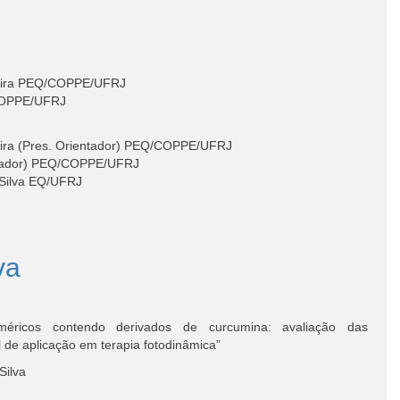
rreira PEQ/COPPE/UFRJ
/COPPE/UFRJ
reira (Pres. Orientador) PEQ/COPPE/UFRJ
entador) PEQ/COPPE/UFRJ
 Silva EQ/UFRJ
va
méricos contendo derivados de curcumina: avaliação das
l de aplicação em terapia fotodinâmica”
Silva