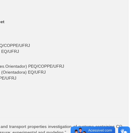
eet
 PEQ/COPPE/UFRJ
o EQ/UFRJ
Pres.Orientador) PEQ/COPPE/UFRJ
o (Orientadora) EQ/UFRJ
PPE/UFRJ
nd transport properties investigation of systems containing CO
ssure: experimental and modeling.”