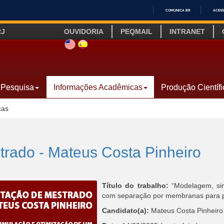
COMUNICA BR
ACESS
IR
RJ
OUVIDORIA
PEQMAIL
INTRANET
PARA
O
SITE INGLÊS
LINK SITE ESPANHOL
CONTEÚDO
Pesquisa
Informações Acadêmicas
Produção Científi
cas
trado - Mateus Costa Pinheiro
Título do trabalho:
“Modelagem, sim
com separação por membranas para p
Candidato(a):
Mateus Costa Pinheiro