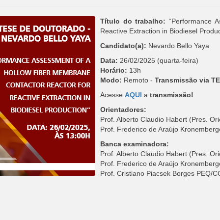
Título do trabalho:
“Performance As
Reactive Extraction in Biodiesel Produc
Candidato(a):
Nevardo Bello Yaya
Data:
26/02/2025 (quarta-feira)
Horário:
13h
Modo:
Remoto -
Transmissão via T
Acesse
AQUI
a
transmissão!
Orientadores:
Prof. Alberto Claudio Habert (Pres.
Prof. Frederico de Araújo Kronembe
Banca examinadora:
Prof. Alberto Claudio Habert (Pres.
Prof. Frederico de Araújo Kronembe
Prof. Cristiano Piacsek Borges PEQ