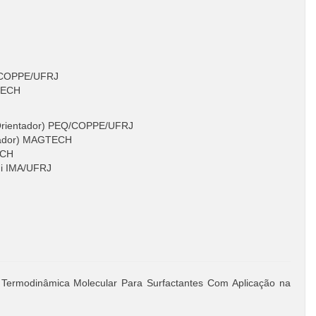
Q/COPPE/UFRJ
GTECH
s.Orientador) PEQ/COPPE/UFRJ
ntador) MAGTECH
ECH
ni IMA/UFRJ
ermodinâmica Molecular Para Surfactantes Com Aplicação na