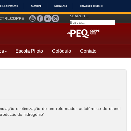
O À INFORMAÇÃO
PARTICIPE
LEGISLAÇÃO
ÓRGÃOS DO GOVERNO
SEARCH ...
YOUTUBE
FACEBOOK
LINKEDIN
INSTAGRAM
CTRLCOPPE
ca
Escola Piloto
Colóquio
Contato
ulação e otimização de um reformador autotérmico de etanol
rodução de hidrogênio”