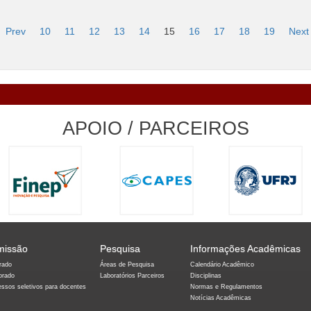
Prev
10
11
12
13
14
15
16
17
18
19
Next
APOIO / PARCEIROS
missão
Pesquisa
Informações Acadêmicas
rado
Áreas de Pesquisa
Calendário Acadêmico
orado
Laboratórios Parceiros
Disciplinas
essos seletivos para docentes
Normas e Regulamentos
Notícias Acadêmicas