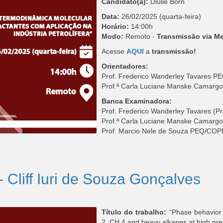
Candidato(a):
Diulie Born
Data:
26/02/2025 (quarta-feira)
Horário:
14:00h
Modo:
Remoto -
Transmissão via M
Acesse
AQUI
a
transmissão!
Orientadores:
Prof. Frederico Wanderley Tavares
Prof.ª Carla Luciane Manske Camarg
Banca Examinadora:
Prof. Frederico Wanderley Tavares (
Prof.ª Carla Luciane Manske Camarg
Prof. Marcio Nele de Souza PEQ/CO
 Cliff Iuri de Souza Gonçalves
Título do trabalho:
“Phase behavior a
2, CH 4 and heavy alkanes at high pre