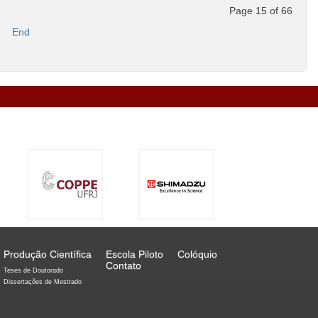
Page 15 of 66
End
Produção Científica
Escola Piloto
Colóquio
Contato
Teses de Doutorado
Dissertações de Mestrado