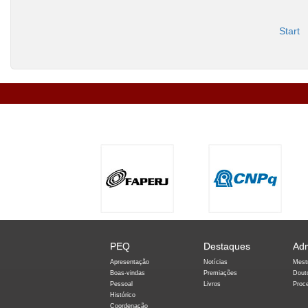
Start
PEQ
Destaques
Ad
Apresentação
Notícias
Mest
Boas-vindas
Premiações
Dout
Pessoal
Livros
Proc
Histórico
Coordenação