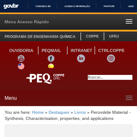
COMUNICA BR
ACESSO À INFORMAÇÃO
PARTICIPE
LEGISL
IR
PARA
Menu Acesso Rápido
Tog
O
navi
CONTEÚDO
COPPE
UFRJ
PROGRAMA DE ENGENHARIA QUÍMICA
OUVIDORIA
PEQMAIL
INTRANET
CTRLCOPPE
YOUTUBE
FACEBOOK
LINKEDIN
INSTAGRAM
SITE INGLÊS
LINK SITE ESPANHOL
Menu
Tog
navi
You are here:
Home
»
Destaques
»
Livros
»
Perovskite Material -
Synthesis, Characterisation, properties, and applications