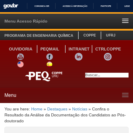
COMUNICA BR
ACESSO À INFORMAÇÃO
PARTICIPE
LEGISL
IR
PARA
Menu Acesso Rápido
Tog
O
navi
CONTEÚDO
COPPE
UFRJ
PROGRAMA DE ENGENHARIA QUÍMICA
OUVIDORIA
PEQMAIL
INTRANET
CTRLCOPPE
YOUTUBE
FACEBOOK
LINKEDIN
INSTAGRAM
SITE INGLÊS
LINK SITE ESPANHOL
Menu
Tog
navi
You are here:
Home
»
Destaques
»
Notícias
»
Confira o
Resultado da Análise da Documentação dos Candidatos ao Pós-
doutorado