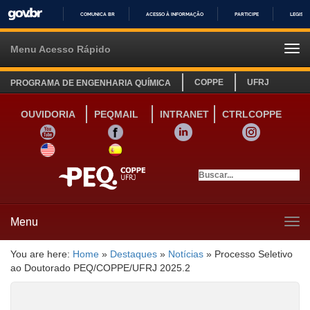
COMUNICA BR
ACESSO À INFORMAÇÃO
PARTICIPE
LEGISL
IR
PARA
Menu Acesso Rápido
Tog
O
navi
CONTEÚDO
COPPE
UFRJ
PROGRAMA DE ENGENHARIA QUÍMICA
OUVIDORIA
PEQMAIL
INTRANET
CTRLCOPPE
YOUTUBE
FACEBOOK
LINKEDIN
INSTAGRAM
SITE INGLÊS
LINK SITE ESPANHOL
Menu
Tog
navi
You are here:
Home
»
Destaques
»
Notícias
»
Processo Seletivo
ao Doutorado PEQ/COPPE/UFRJ 2025.2