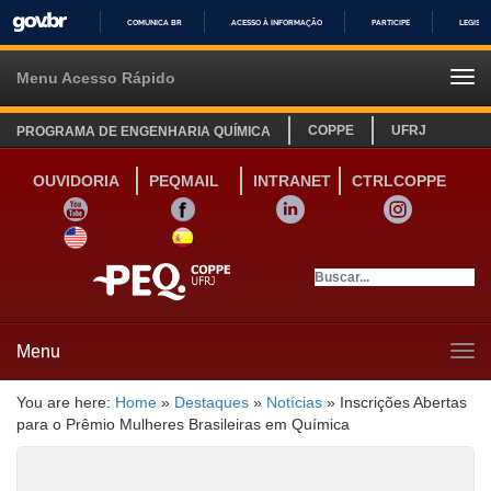
COMUNICA BR
ACESSO À INFORMAÇÃO
PARTICIPE
LEGISL
IR
PARA
Menu Acesso Rápido
Tog
O
navi
CONTEÚDO
COPPE
UFRJ
PROGRAMA DE ENGENHARIA QUÍMICA
OUVIDORIA
PEQMAIL
INTRANET
CTRLCOPPE
YOUTUBE
FACEBOOK
LINKEDIN
INSTAGRAM
SITE INGLÊS
LINK SITE ESPANHOL
Menu
Tog
navi
You are here:
Home
»
Destaques
»
Notícias
»
Inscrições Abertas
para o Prêmio Mulheres Brasileiras em Química