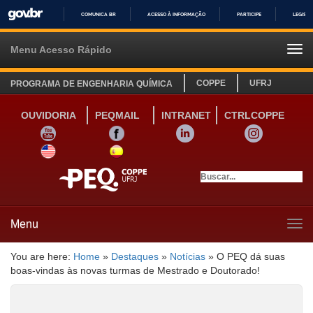
COMUNICA BR
ACESSO À INFORMAÇÃO
PARTICIPE
LEGISL
IR
PARA
Menu Acesso Rápido
Tog
O
navi
CONTEÚDO
COPPE
UFRJ
PROGRAMA DE ENGENHARIA QUÍMICA
OUVIDORIA
PEQMAIL
INTRANET
CTRLCOPPE
YOUTUBE
FACEBOOK
LINKEDIN
INSTAGRAM
SITE INGLÊS
LINK SITE ESPANHOL
Menu
Tog
navi
You are here:
Home
»
Destaques
»
Notícias
»
O PEQ dá suas
boas-vindas às novas turmas de Mestrado e Doutorado!