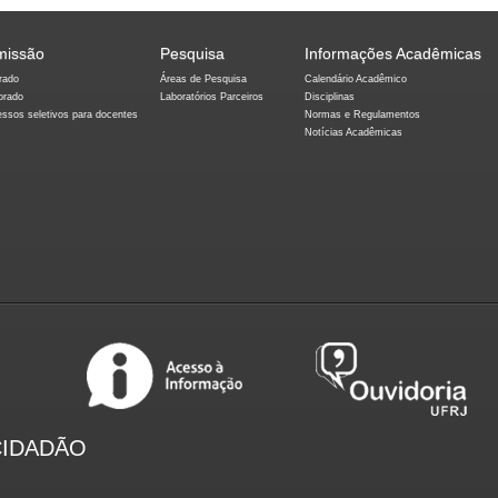
missão
Pesquisa
Informações Acadêmicas
rado
Áreas de Pesquisa
Calendário Acadêmico
orado
Laboratórios Parceiros
Disciplinas
essos seletivos para docentes
Normas e Regulamentos
Notícias Acadêmicas
CIDADÃO