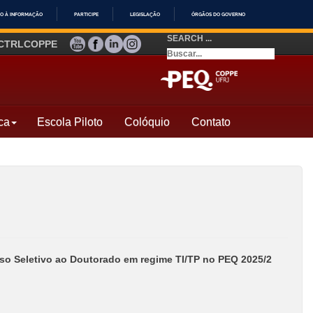
O À INFORMAÇÃO
PARTICIPE
LEGISLAÇÃO
ÓRGÃOS DO GOVERNO
SEARCH ...
YOUTUBE
FACEBOOK
LINKEDIN
INSTAGRAM
CTRLCOPPE
ca
Escola Piloto
Colóquio
Contato
so Seletivo ao Doutorado em regime TI/TP no PEQ 2025/2