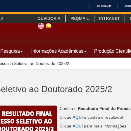
COMUNICA BR
ACESS
IR
RJ
OUVIDORIA
PEQMAIL
INTRANET
PARA
O
SITE INGLÊS
LINK SITE ESPANHOL
CONTEÚDO
Pesquisa
Informações Acadêmicas
Produção Científi
rocesso Seletivo ao Doutorado 2025/2
Seletivo ao Doutorado 2025/2
Confira o
Resultado Final do Proces
Clique
AQUI
e confira o resultado!
Clique
AQUI
para mais informações.