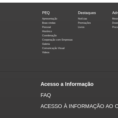
PEQ
Destaques
Ad
Apresentação
Notícias
Mest
Boas-vindas
Premiações
Dout
Pessoal
Livros
Proc
Histórico
Coordenação
Cooperação com Empresas
Galeria
Comunicação Visual
Videos
Acesso a Informação
FAQ
ACESSO À INFORMAÇÃO AO 