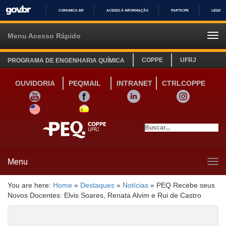
COMUNICA BR
ACESSO À INFORMAÇÃO
PARTICIPE
LEGISL
IR
PARA
Menu Acesso Rápido
Tog
O
navi
CONTEÚDO
COPPE
UFRJ
PROGRAMA DE ENGENHARIA QUÍMICA
OUVIDORIA
PEQMAIL
INTRANET
CTRLCOPPE
YOUTUBE
FACEBOOK
LINKEDIN
INSTAGRAM
SITE INGLÊS
LINK SITE ESPANHOL
Menu
Tog
navi
You are here:
Home
»
Destaques
»
Notícias
»
PEQ Recebe seus
Novos Docentes: Elvis Soares, Renata Alvim e Rui de Castro