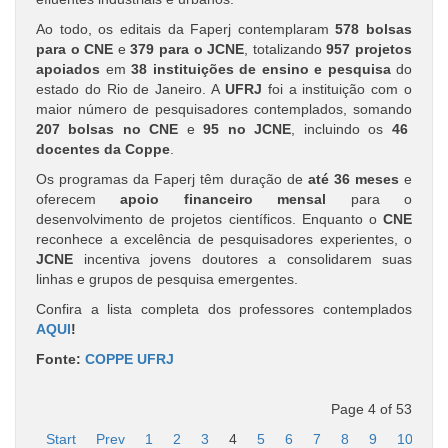
Ao todo, os editais da Faperj contemplaram
578 bolsas
para o CNE
e
379 para o JCNE
, totalizando
957 projetos
apoiados
em
38 instituições de ensino e pesquisa
do
estado do Rio de Janeiro. A
UFRJ
foi a instituição com o
maior número de pesquisadores contemplados, somando
207 bolsas no CNE
e
95 no JCNE
, incluindo os
46
docentes da Coppe
.
Os programas da Faperj têm duração de
até 36 meses
e
oferecem
apoio financeiro mensal
para o
desenvolvimento de projetos científicos. Enquanto o
CNE
reconhece a excelência de pesquisadores experientes, o
JCNE
incentiva jovens doutores a consolidarem suas
linhas e grupos de pesquisa emergentes.
Confira a lista completa dos professores contemplados
AQUI
!
Fonte:
COPPE UFRJ
Page 4 of 53
Start
Prev
1
2
3
4
5
6
7
8
9
10
Ne