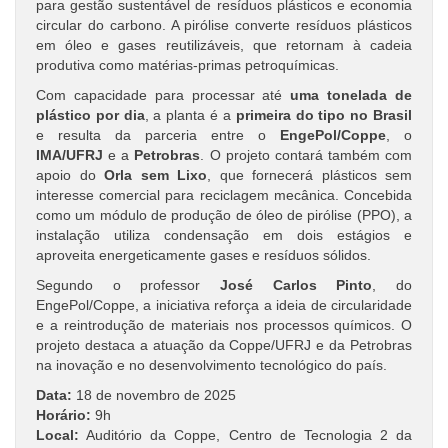
para gestão sustentável de resíduos plásticos e economia
circular do carbono. A pirólise converte resíduos plásticos
em óleo e gases reutilizáveis, que retornam à cadeia
produtiva como matérias-primas petroquímicas.
Com capacidade para processar até
uma tonelada de
plástico por dia
, a planta é a
primeira do tipo no Brasil
e resulta da parceria entre o
EngePol/Coppe
, o
IMA/UFRJ
e a
Petrobras
. O projeto contará também com
apoio do
Orla sem Lixo
, que fornecerá plásticos sem
interesse comercial para reciclagem mecânica. Concebida
como um módulo de produção de óleo de pirólise (PPO), a
instalação utiliza condensação em dois estágios e
aproveita energeticamente gases e resíduos sólidos.
Segundo o professor
José Carlos Pinto
, do
EngePol/Coppe, a iniciativa reforça a ideia de circularidade
e a reintrodução de materiais nos processos químicos. O
projeto destaca a atuação da Coppe/UFRJ e da Petrobras
na inovação e no desenvolvimento tecnológico do país.
Data:
18 de novembro de 2025
Horário:
9h
Local:
Auditório da Coppe, Centro de Tecnologia 2 da