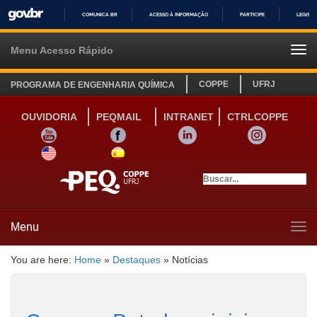
COMUNICA BR
ACESSO À INFORMAÇÃO
PARTICIPE
LEGISL
IR
PARA
Menu Acesso Rápido
Tog
O
navi
CONTEÚDO
COPPE
UFRJ
PROGRAMA DE ENGENHARIA QUÍMICA
OUVIDORIA
PEQMAIL
INTRANET
CTRLCOPPE
YOUTUBE
FACEBOOK
LINKEDIN
INSTAGRAM
SITE INGLÊS
LINK SITE ESPANHOL
Menu
Tog
navi
You are here:
Home
»
Destaques
»
Notícias