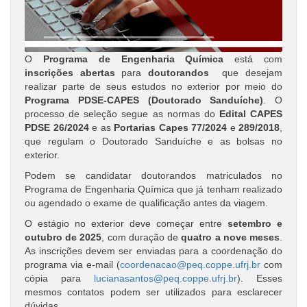
O
Programa de Engenharia Química
está com
inscrições abertas
para
doutorandos
que desejam
realizar parte de seus estudos no exterior por meio do
Programa PDSE-CAPES (Doutorado Sanduíche)
. O
processo de seleção segue as normas do
Edital CAPES
PDSE 26/2024
e as
Portarias Capes 77/2024
e
289/2018
,
que regulam o Doutorado Sanduíche e as bolsas no
exterior.
Podem se candidatar doutorandos matriculados no
Programa de Engenharia Química que já tenham realizado
ou agendado o exame de qualificação antes da viagem.
O estágio no exterior deve começar entre
setembro e
outubro de 2025
, com duração de
quatro a nove meses
.
As inscrições devem ser enviadas para a coordenação do
programa via e-mail (
coordenacao@peq.coppe.ufrj.br
com
cópia para
lucianasantos@peq.coppe.ufrj.br
). Esses
mesmos contatos podem ser utilizados para esclarecer
dúvidas.