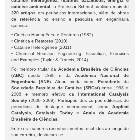
catálise heterogênea, reatores catalíticos, energia e
catálise ambiental
, o Professor Schmal publicou mais de
220 artigos
em periódicos internacionais, além de obras
de referência no ensino e pesquisa em engenharia
química:
• Cinética Homogênea e Reatores (1982)
• Cinética e Reatores (2010)
• Catálise Heterogênea (2011)
• Chemical Reaction Engineering: Essentials, Exercises
and Examples (Taylor & Francis, 2014)
Foi membro titular da
Academia Brasileira de Ciências
(ABC)
desde 1998 e da
Academia Nacional de
Engenharia (ANE)
. Atuou ainda como
Presidente
da
Sociedade Brasileira de Catálise (SBCat)
entre 1998 e
2008 e membro efetivo da
International Catalysis
Society
(2000–2009). Participou dos corpos editoriais de
periódicos de destaque internacional, como
Applied
Catalysis, Catalysis Today
e
Anais da Academia
Brasileira de Ciências
.
Entre os inúmeros reconhecimentos recebidos ao longo de
sua carreira, destacam-se: