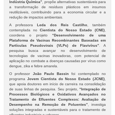
Indústria Química”
, propõe alternativas sustentáveis para
a transformação de resíduos plásticos em insumos
reutilizáveis, contribuindo para a economia circular e a
redução de impactos ambientais.
A professora
Leda dos Reis Castilho
, também
contemplada no
Cientista do Nosso Estado (CNE)
,
coordena o projeto
“Desenvolvimento de uma
Plataforma de Vacinas Recombinantes Baseadas em
Partículas Pseudovirais (VLPs) de Flavivírus”
. A
pesquisa busca avançar no desenvolvimento de
tecnologias de vacinas inovadoras, com potencial de
aplicação no combate a doenças causadas por vírus como
dengue, zika e febre amarela.
O professor
João Paulo Bassin
foi contemplado no
programa
Jovem Cientista do Nosso Estado (JCNE)
,
que apoia doutores em início de carreira na consolidação
de suas linhas de pesquisa. Seu projeto,
“Integração de
Processos Biológicos e Oxidativos Avançados no
Tratamento de Efluentes Complexos: Avaliação de
Desempenho na Remoção de Poluentes”
, investiga
soluções integradas e sustentáveis para o tratamento de
efluentes industriais e urbanos.