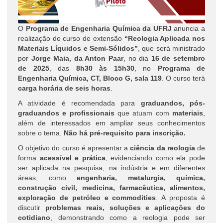
O
Programa de Engenharia Química da UFRJ
anuncia a
realização do curso de extensão
“Reologia Aplicada nos
Materiais Líquidos e Semi-Sólidos”
, que será ministrado
por
Jorge Maia, da Anton Paar
, no dia
16 de setembro
de 2025
, das
8h30 às 15h30
, no
Programa de
Engenharia Química, CT, Bloco G, sala 119
. O curso terá
carga horária de seis horas
.
A atividade é recomendada para
graduandos, pós-
graduandos e profissionais
que atuam com
materiais
,
além de interessados em ampliar seus conhecimentos
sobre o tema.
Não há pré-requisito para inscrição.
O objetivo do curso é apresentar a
ciência da reologia
de
forma
acessível e prática
, evidenciando como ela pode
ser aplicada na pesquisa, na indústria e em diferentes
áreas, como
engenharia, metalurgia, química,
construção civil, medicina, farmacêutica, alimentos,
exploração de petróleo e commodities
. A proposta é
discutir
problemas reais, soluções e aplicações do
cotidiano
, demonstrando como a reologia pode ser