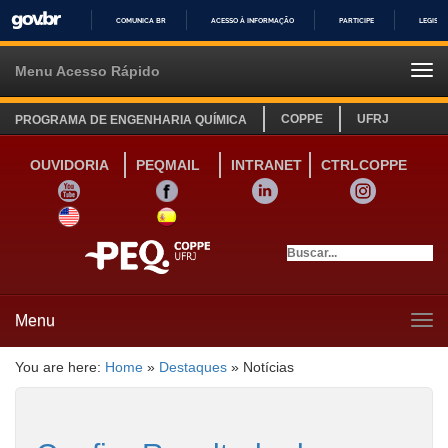
COMUNICA BR
ACESSO À INFORMAÇÃO
PARTICIPE
LEGISL
IR
PARA
Menu Acesso Rápido
Tog
O
navi
CONTEÚDO
COPPE
UFRJ
PROGRAMA DE ENGENHARIA QUÍMICA
OUVIDORIA
PEQMAIL
INTRANET
CTRLCOPPE
YOUTUBE
FACEBOOK
LINKEDIN
INSTAGRAM
SITE INGLÊS
LINK SITE ESPANHOL
Menu
Tog
navi
You are here:
Home
»
Destaques
»
Notícias