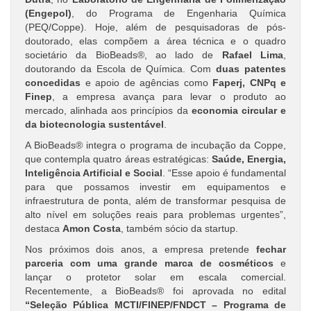
(Engepol)
, do Programa de Engenharia Química
(PEQ/Coppe). Hoje, além de pesquisadoras de pós-
doutorado, elas compõem a área técnica e o quadro
societário da BioBeads®, ao lado de
Rafael Lima
,
doutorando da Escola de Química. Com
duas patentes
concedidas
e apoio de agências como
Faperj, CNPq e
Finep
, a empresa avança para levar o produto ao
mercado, alinhada aos princípios da
economia circular e
da biotecnologia sustentável
.
A BioBeads® integra o programa de incubação da Coppe,
que contempla quatro áreas estratégicas:
Saúde, Energia,
Inteligência Artificial e Social
. “Esse apoio é fundamental
para que possamos investir em equipamentos e
infraestrutura de ponta, além de transformar pesquisa de
alto nível em soluções reais para problemas urgentes”,
destaca
Amon Costa
, também sócio da startup.
Nos próximos dois anos, a empresa pretende
fechar
parceria com uma grande marca de cosméticos
e
lançar o protetor solar em escala comercial.
Recentemente, a BioBeads® foi aprovada no edital
“Seleção Pública MCTI/FINEP/FNDCT – Programa de