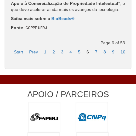
Apoio à Comercialização de Propriedade Intelectual”
, o
que deve acelerar ainda mais os avanços da tecnologia.
Saiba mais sobre a
BioBeads®
Fonte
:
COPPE UFRJ
Page 6 of 53
Start
Prev
1
2
3
4
5
6
7
8
9
10
Ne
APOIO / PARCEIROS