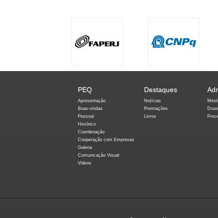
PEQ
Destaques
Ad
Apresentação
Notícias
Mest
Boas-vindas
Premiações
Dout
Pessoal
Livros
Proc
Histórico
Coordenação
Cooperação com Empresas
Galeria
Comunicação Visual
Videos