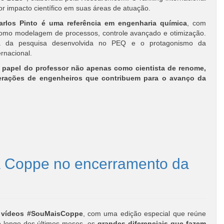
 impacto científico em suas áreas de atuação.
Carlos Pinto é uma referência em engenharia química
, com
como modelagem de processos, controle avançado e otimização.
ia da pesquisa desenvolvida no PEQ e o protagonismo da
rnacional.
 papel do professor não apenas como cientista de renome,
rações de engenheiros que contribuem para o avanço da
a Coppe no encerramento da
e vídeos #SouMaisCoppe
, com uma edição especial que reúne
 longo dos últimos meses, os
grandes diferenciais que fazem