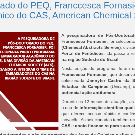
ado do PEQ, Franccesca Fornasier
co do CAS, American Chemical 
A
pesquisadora de Pós-Doutora
Franccesca Fornasier
, foi selecion
(Chemical Abstracts Service)
, divis
Portal de Periódicos
. Ela passa a r
na região Sudeste do Brasil
.
Nesta edição do programa, foram e
Franccesca Fornasier
, que desenv
selecionada
Jennyfer Castro da S
Estadual de Campinas
(Unicamp), c
potencial ação antitumoral
.
Durante os 12 meses de atuação, as
o uso de
informação científica qual
que oferece acesso rápido e confiáv
inovação. As selecionadas também r
CAS
e
apoio financeiro para suas a
doutorandos e pós-doutorandos das áreas de Química e afins
qu