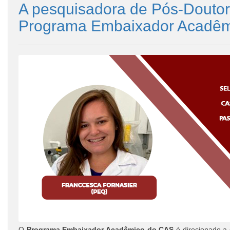
A pesquisadora de Pós-Doutor
Programa Embaixador Acadêmi
O
Programa Embaixador Acadêmico do CAS
é direcionado a