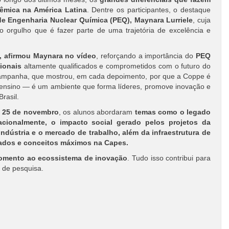
dêmica na América Latina
. Dentre os participantes, o destaque
e Engenharia Nuclear Química (PEQ), Maynara Lurriele
, cuja
o orgulho que é fazer parte de uma trajetória de excelência e
, afirmou Maynara no vídeo
, reforçando a importância do
PEQ
ionais
altamente qualificados e comprometidos com o futuro do
da campanha, que mostrou, em cada depoimento, por que a Coppe é
 ensino — é um ambiente que forma líderes, promove inovação e
rasil.
m
25 de novembro
, os alunos abordaram
temas como o legado
acionalmente, o impacto social gerado pelos projetos da
indústria e o mercado de trabalho, além da infraestrutura de
ados e conceitos máximos na Capes.
do fomento ao ecossistema de inovação
. Tudo isso contribui para
 de pesquisa.