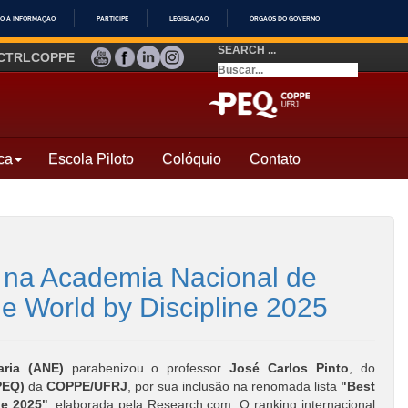
O À INFORMAÇÃO
PARTICIPE
LEGISLAÇÃO
ÓRGÃOS DO GOVERNO
SEARCH ...
YOUTUBE
FACEBOOK
LINKEDIN
INSTAGRAM
CTRLCOPPE
ca
Escola Piloto
Colóquio
Contato
o na Academia Nacional de
he World by Discipline 2025
ria (ANE)
parabenizou o professor
José Carlos Pinto
, do
PEQ)
da
COPPE/UFRJ
, por sua inclusão na renomada lista
"Best
ne 2025"
, elaborada pela Research.com. O ranking internacional