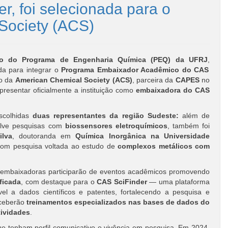
, foi selecionada para o
Society (ACS)
do do
Programa de Engenharia Química (PEQ) da UFRJ
,
ada para integrar o
Programa Embaixador Acadêmico do CAS
ão da
American Chemical Society
(ACS)
, parceira da
CAPES
no
epresentar oficialmente a instituição como
embaixadora do CAS
scolhidas
duas representantes da região Sudeste:
além de
olve pesquisas com
biossensores eletroquímicos
, também foi
ilva
, doutoranda em
Química Inorgânica na Universidade
om pesquisa voltada ao estudo de
complexos metálicos com
 embaixadoras participarão de eventos acadêmicos promovendo
ificada
, com destaque para o
CAS SciFinder
— uma plataforma
el a dados científicos e patentes, fortalecendo a pesquisa e
eceberão
treinamentos especializados nas bases de dados do
tividades
.
e tenham perfil comunicativo e vivência em pesquisa. Em 2024,