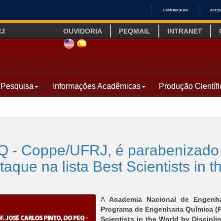
COMUNICA BR
ACESS
IR
RJ
OUVIDORIA
PEQMAIL
INTRANET
PARA
O
SITE INGLÊS
LINK SITE ESPANHOL
CONTEÚDO
Pesquisa
Informações Acadêmicas
Produção Científi
PEQ - Coppe/UFRJ, é parabenizad
que na lista Best Scientists in t
A
Academia Nacional de Engenha
Programa de Engenharia Química (
Scientists in the World by Discipli