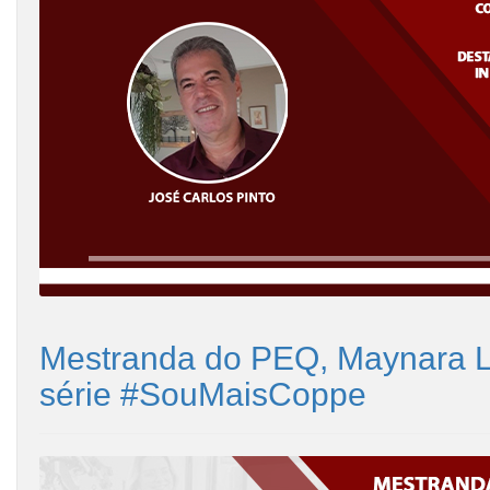
Mestranda do PEQ, Maynara Lu
série #SouMaisCoppe