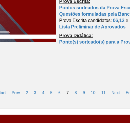
Prova Escrita:
Pontos sorteados da Prova Escr
Questões formuladas pela Ban
Prova Escrita candidatos:
06
,
12
e
Lista Preliminar de Aprovados
Prova Didática:
Ponto(s) sorteado(s) para a Pro
tart
Prev
2
3
4
5
6
7
8
9
10
11
Next
E