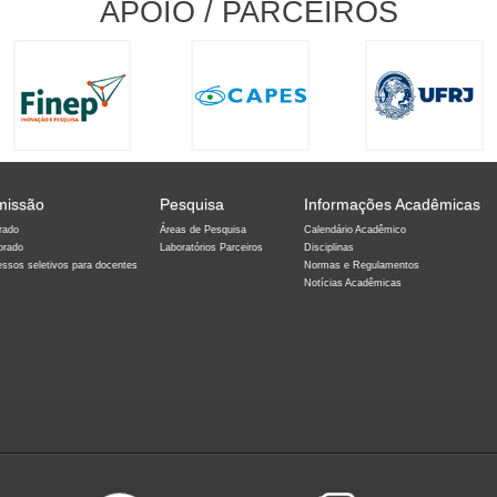
APOIO / PARCEIROS
missão
Pesquisa
Informações Acadêmicas
rado
Áreas de Pesquisa
Calendário Acadêmico
orado
Laboratórios Parceiros
Disciplinas
essos seletivos para docentes
Normas e Regulamentos
Notícias Acadêmicas