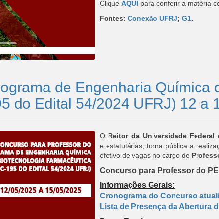
Clique
AQUI
para conferir a matéria c
Fontes:
Conexão UFRJ
;
G1
.
 Programa de Engenharia Quími
do Edital 54/2024 UFRJ) 12 a 
O
Reitor da Universidade Federal
e estatutárias, torna pública a reali
efetivo de vagas no cargo de
Professo
Concurso para Professor do P
Informações Gerais:
Cronograma do Concurso atuali
Lista de Presença da Abertura 