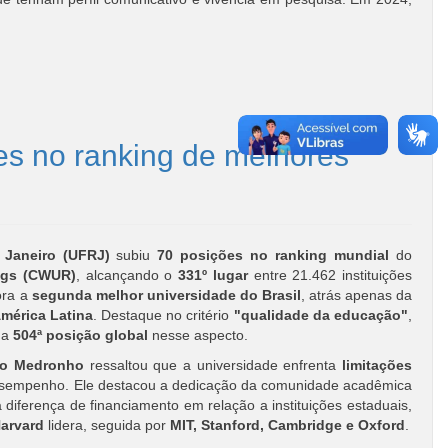
es no ranking de melhores
 Janeiro (UFRJ)
subiu
70 posições no ranking mundial
do
ings (CWUR)
, alcançando o
331º lugar
entre 21.462 instituições
ora a
segunda melhor universidade do Brasil
, atrás apenas da
mérica Latina
. Destaque no critério
"qualidade da educação"
,
na
504ª posição global
nesse aspecto.
rto Medronho
ressaltou que a universidade enfrenta
limitações
esempenho. Ele destacou a dedicação da comunidade acadêmica
 a diferença de financiamento em relação a instituições estaduais,
arvard
lidera, seguida por
MIT, Stanford, Cambridge e Oxford
.