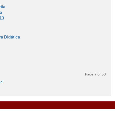
ita
ca
13
va Didática
Page 7 of 53
nd