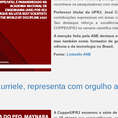
reconhece os pesquisadores com maior
Professor titular da UFRJ, José 
contribuições expressivas em áreas 
Seu destaque reforça a excelênc
COPPE/UFRJ no cenário científico inte
A menção feita pela ANE destaca o
mas também como formador de ge
ciência e da tecnologia no Brasil.
Fonte:
LinkedIn ANE
rriele, representa com orgulho 
A Coppe/UFRJ encerrou a série d
os
15 alunos
que compartilharam, ao