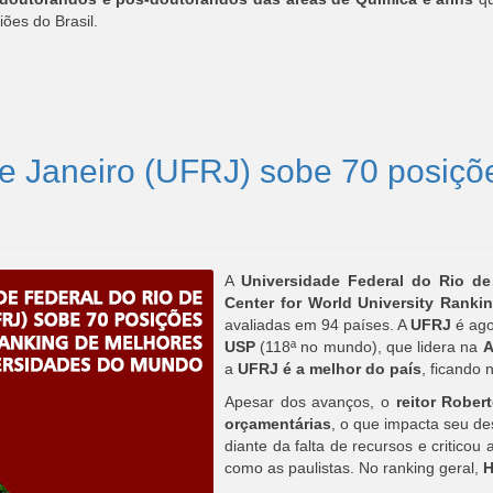
ões do Brasil.
de Janeiro (UFRJ) sobe 70 posiçõ
A
Universidade Federal do Rio de
Center for World University Rank
avaliadas em 94 países. A
UFRJ
é ag
USP
(118ª no mundo), que lidera na
A
a
UFRJ é a melhor do país
, ficando 
Apesar dos avanços, o
reitor Robe
orçamentárias
, o que impacta seu d
diante da falta de recursos e criticou
como as paulistas. No ranking geral,
H