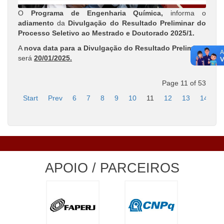
O
Programa de Engenharia Química,
informa o
adiamento
da
Divulgação do Resultado Preliminar do
Processo Seletivo ao Mestrado e Doutorado 2025/1.
A
nova data para a Divulgação do Resultado Preliminar
será
20/01/2025.
Page 11 of 53
Start
Prev
6
7
8
9
10
11
12
13
14
1
APOIO / PARCEIROS