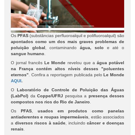
Os
PFAS
(substâncias perfluoroalquil e polifluoroalquil) são
apontados como um dos mais graves problemas de
poluição global
, contaminando
água, solo
e até o
sangue humano
.
O jornal francês
Le Monde
revelou que a
água potável
na França contém altos níveis desses "poluentes
eternos"
. Confira a reportagem publicada pelo
Le Monde
AQUI
.
O
Laboratório de Controle de Poluição das Águas
(LabPol)
da
Coppe/UFRJ
pesquisa a
presença desses
compostos nos rios do Rio de Janeiro
.
Os
PFAS
,
usados em produtos como panelas
antiaderentes e roupas impermeáveis
, estão associados
a
diversos riscos à saúde
, incluindo
câncer e doenças
renais
.