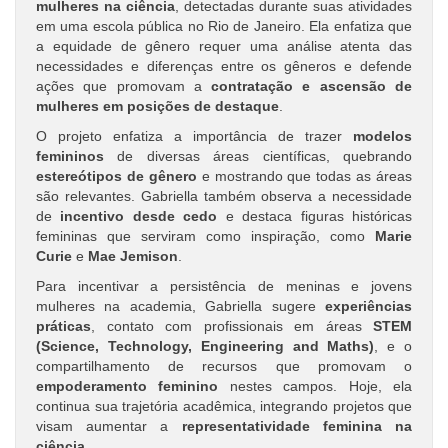
mulheres na ciência
, detectadas durante suas atividades
em uma escola pública no Rio de Janeiro. Ela enfatiza que
a equidade de gênero requer uma análise atenta das
necessidades e diferenças entre os gêneros e defende
ações que promovam a
contratação e ascensão de
mulheres em posições de destaque
.
O projeto enfatiza a importância de trazer
modelos
femininos
de diversas áreas científicas, quebrando
estereótipos de gênero
e mostrando que todas as áreas
são relevantes. Gabriella também observa a necessidade
de
incentivo desde cedo
e destaca figuras históricas
femininas que serviram como inspiração, como
Marie
Curie
e
Mae Jemison
.
Para incentivar a persistência de meninas e jovens
mulheres na academia, Gabriella sugere
experiências
práticas
, contato com profissionais em áreas
STEM
(Science, Technology, Engineering and Maths)
, e o
compartilhamento de recursos que promovam o
empoderamento feminino
nestes campos. Hoje, ela
continua sua trajetória acadêmica, integrando projetos que
visam aumentar a
representatividade feminina na
ciência
.