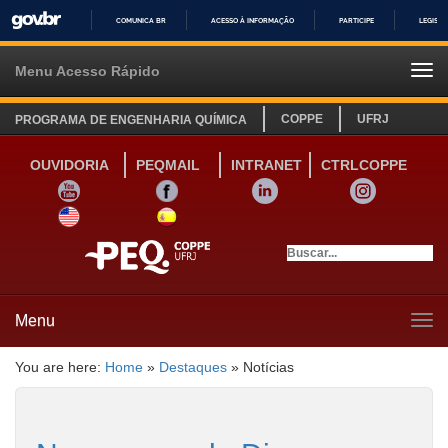
COMUNICA BR
ACESSO À INFORMAÇÃO
PARTICIPE
LEGISL
IR
PARA
Menu Acesso Rápido
Tog
O
navi
CONTEÚDO
COPPE
UFRJ
PROGRAMA DE ENGENHARIA QUÍMICA
OUVIDORIA
PEQMAIL
INTRANET
CTRLCOPPE
YOUTUBE
FACEBOOK
LINKEDIN
INSTAGRAM
SITE INGLÊS
LINK SITE ESPANHOL
Menu
Tog
navi
You are here:
Home
»
Destaques
»
Notícias