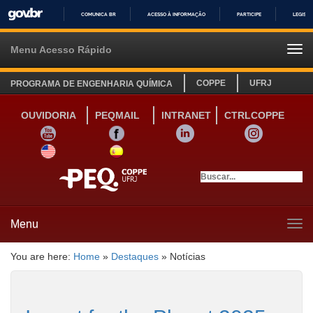
COMUNICA BR
ACESSO À INFORMAÇÃO
PARTICIPE
LEGISL
IR
PARA
Menu Acesso Rápido
Tog
O
navi
CONTEÚDO
COPPE
UFRJ
PROGRAMA DE ENGENHARIA QUÍMICA
OUVIDORIA
PEQMAIL
INTRANET
CTRLCOPPE
YOUTUBE
FACEBOOK
LINKEDIN
INSTAGRAM
SITE INGLÊS
LINK SITE ESPANHOL
Menu
Tog
navi
You are here:
Home
»
Destaques
»
Notícias