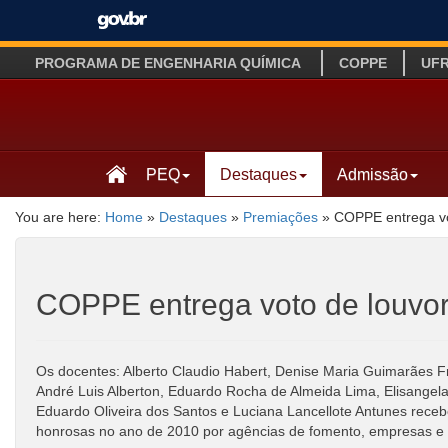
PROGRAMA DE ENGENHARIA QUÍMICA
COPPE
UF
PEQ
Destaques
Admissão
You are here:
Home
»
Destaques
»
Premiações
»
COPPE entrega vo
COPPE entrega voto de louvor
Os docentes: Alberto Claudio Habert, Denise Maria Guimarães Fre
André Luis Alberton, Eduardo Rocha de Almeida Lima, Elisangela
Eduardo Oliveira dos Santos e Luciana Lancellote Antunes rece
honrosas no ano de 2010 por agências de fomento, empresas e m