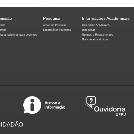
missão
Pesquisa
Informações Acadêmicas
rado
Áreas de Pesquisa
Calendário Acadêmico
orado
Laboratórios Parceiros
Disciplinas
essos seletivos para docentes
Normas e Regulamentos
Notícias Acadêmicas
CIDADÃO