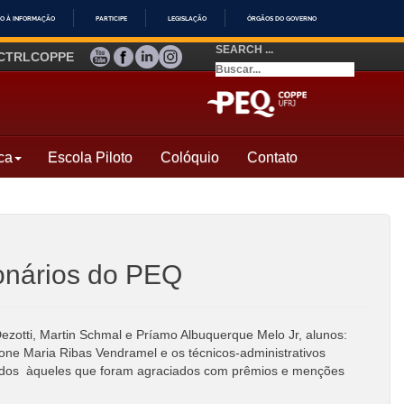
O À INFORMAÇÃO
PARTICIPE
LEGISLAÇÃO
ÓRGÃOS DO GOVERNO
SEARCH ...
YOUTUBE
FACEBOOK
LINKEDIN
INSTAGRAM
CTRLCOPPE
ca
Escola Piloto
Colóquio
Contato
ionários do PEQ
Dezotti, Martin Schmal e Príamo Albuquerque Melo Jr, alunos:
one Maria Ribas Vendramel e os técnicos-administrativos
 dados àqueles que foram agraciados com prêmios e menções