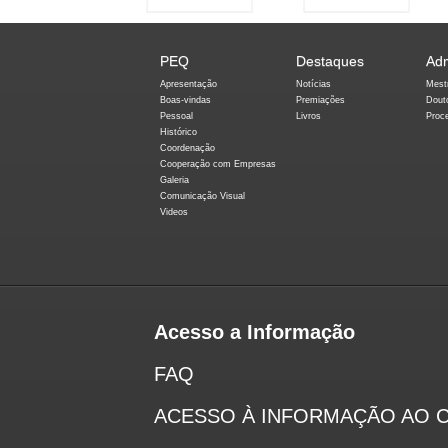
PEQ
Destaques
Ad
Apresentação
Notícias
Mest
Boas-vindas
Premiações
Dout
Pessoal
Livros
Proc
Histórico
Coordenação
Cooperação com Empresas
Galeria
Comunicação Visual
Videos
Acesso a Informação
FAQ
ACESSO À INFORMAÇÃO AO 