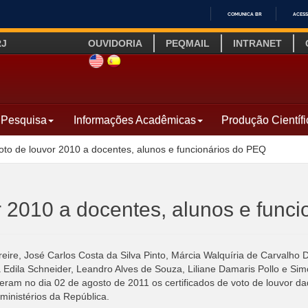
COMUNICA BR
ACESS
IR
RJ
OUVIDORIA
PEQMAIL
INTRANET
PARA
O
SITE INGLÊS
LINK SITE ESPANHOL
CONTEÚDO
Pesquisa
Informações Acadêmicas
Produção Científi
to de louvor 2010 a docentes, alunos e funcionários do PEQ
 2010 a docentes, alunos e func
ire, José Carlos Costa da Silva Pinto, Márcia Walquíria de Carvalho 
 Edila Schneider, Leandro Alves de Souza, Liliane Damaris Pollo e Sim
beram no dia 02 de agosto de 2011 os certificados de voto de louvor
inistérios da República.